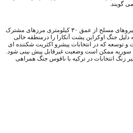
ی گویند.
اردوغان در آخرین موضع گیری “تل رفعت” را مرکز پشتیبانی نظامی “پ.پ.ک” نامیده و آتش بس را به خروج نیروهای مسلح از عمق ۳۰ کیلومتری مرزهای مشترک
 دلیل جنگ اوکراین پشت آنکارا را درمنطقه خالی
ت و توسعه که در انتخابات پیشرو اکثریت شکننده ای
رتش سوریه ممکن است وضعیت غیرقابل پیش بینی شود.
خیر زنگ انتخابات در ترکیه با ناقوس جنگ همراهی