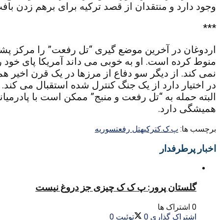
وجود دارد و منتقدان از قصد ترکیه برای برهم زدن 
***
منوط کرده است. او به خوبی می داند آمریکا پای خود ر
نمی کند. از دیگر سو دفاع از مرزها در یک قرن اخیر ه
در اختیار دارد از یک جنگ کنترل شده استقبال می کن
البته حمله به “تل رفعت و منبج” ممکن است با پادرمیان
همیشگی دارد.
برچسب ها:
پ.ک.ک
ترکیه
تل رفعت
سوریه
اخبار پرطرفدار
گلستان پرور: پ ک ک چیزی جز دروغ نیست
0 اشتراک ها
اشتراک گذاری
0
توئیت
0