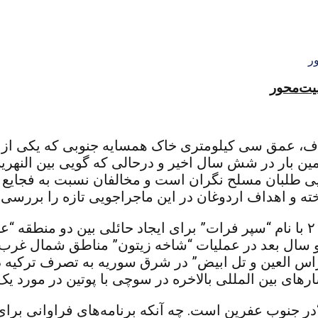
منیت‌محور
ف، عمق سی کیلومتری خاک همسایه جنوبی که یکی از ب
ن بار در شش سال اخیر و درحالی که گویی بین النهرین 
 طلبان مسلح نگران است و مخالفان نسبت به فجایع ان
ته و اهداف اردوغان در این ماجراجویی تازه را بررسی 
اولین حمله نظامی ارتش ترکیه به سوریه در سال ۲۰۱۶ با نام “سپر فرات” برای ا
و سال بعد در عملیات “شاخه زیتون” مناطق شمال غر
شد و سپس در عملیات “چشمه صلح ۲۰۲۱ “، “راس العین و تل ابیض” در شرق سوری
ر‌های بین المللی بالاخره در سوچی با پوتین در مورد
“در جنوب عفرین است. چه آنکه برنامه‌های فراوانی برای