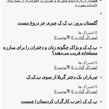
هشدار درباره آینده سوریه و ضرورت جلوگیری از سناریوی
«لیبیایی‌شدن»
گلستان پرور: پ ک ک چیزی جز دروغ نیست
0 اشتراک ها
اشتراک گذاری
0
توئیت
0
پ.ک.ک و پژاک چگونه زنان و دختران را برای مبارزه
مسلحانه فریب می‌دهند؟
0 اشتراک ها
اشتراک گذاری
0
توئیت
0
تیرباران یک دختر گریلا از سوی پ.ک.ک
0 اشتراک ها
اشتراک گذاری
0
توئیت
0
پ ک ک (حزب کارگران کردستان) چیست