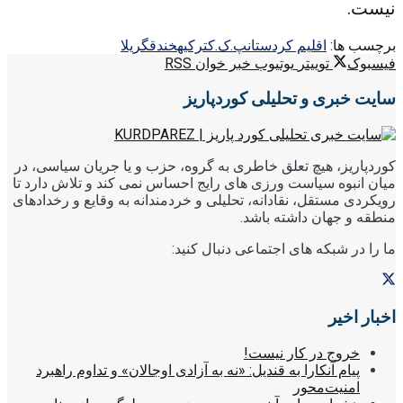
نیست.
برچسب ها:
اقلیم کردستان
پ.ک.ک
ترکیه
خندق
گریلا
فیسبوک
توییتر
یوتیوب
خبر خوان RSS
سایت خبری و تحلیلی کوردپاریز
کوردپاریز، هیچ تعلق خاطری به گروه، حزب و یا جریان سیاسی، در
میان انبوه سیاست ورزی های رایج احساس نمی کند و تلاش دارد تا
رویکردی مستقل، نقادانه، تحلیلی و خردمندانه به وقایع و رخدادهای
منطقه و جهان داشته باشد.
ما را در شبکه های اجتماعی دنبال کنید:
اخبار اخیر
خروج در کار نیست!
پیام آنکارا به قندیل: «نه به آزادی اوجالان» و تداوم راهبرد
امنیت‌محور