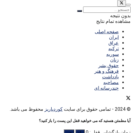
بدون نتیجه
مشاهده تمام نتایج
صفحه اصلی
ایران
عراق
ترکیه
سوریه
زنان
حقوق بشر
فرهنگ و هنر
یادداشت
مصاحبه
چندرسانه ای
© 2024
- تمامی حقوق برای سایت
کوردپاریز
محفوظ می باشد.
آیا مطمئن هستید که می خواهید قفل این پست را باز کنید؟
زمان بازگشایی قفل : 0
بله
خیر