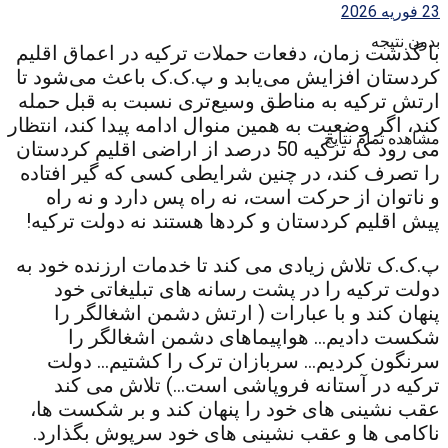
23 فوریه 2026
بدون نتیجه
با گذشت زمان، دفعات حملات ترکیه در اعماق اقلیم
کردستان افزایش می‌یابد و پ‌.ک‌.ک باعث می‌شود تا
ارتش ترکیه به مناطق وسیع‌تری نسبت به قبل حمله
کند، اگر وضعیت به همین منوال ادامه پیدا کند، انتظار
مشاهده تمام نتایج
می رود که ترکیه 50 درصد از اراضی اقلیم کردستان
را تصرف کند، در چنین شرایطی کسی که گیر افتاده
و ناتوان از حرکت است، نه راه پس دارد و نه راه
پیش اقلیم کردستان و کردها هستند نه دولت ترکیه!
پ.ک.ک تلاش زیادی می کند تا خدمات ارزنده خود به
دولت ترکیه را در پشت رسانه های تبلیغاتی خود
پنهان کند و با عبارات ( ارتش دشمن اشغالگر را
شکست دادیم… هواپیماهای دشمن اشغالگر را
سرنگون کردیم… سربازان ترک را کشتیم… دولت
ترکیه در آستانه فروپاشی است…) تلاش می کند
عقب نشینی های خود را پنهان کند و بر شکست ها،
ناکامی ها و عقب نشینی های خود سرپوش بگذارد.