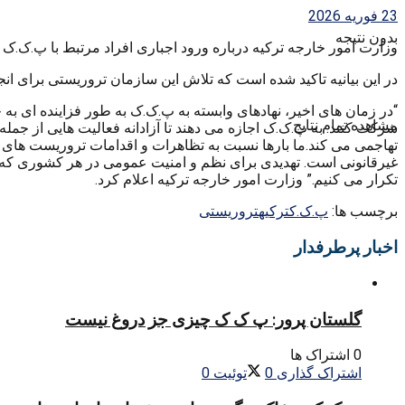
23 فوریه 2026
بدون نتیجه
وزارت امور خارجه ترکیه درباره ورود اجباری افراد مرتبط با پ.ک.ک ب
در این بیانیه تاکید شده است که تلاش این سازمان تروریستی برای انج
“در زمان های اخیر، نهادهای وابسته به پ.ک.ک به طور فزاینده ای به 
مشاهده تمام نتایج
شرکت کنند. به پ.ک.ک اجازه می دهند تا آزادانه فعالیت هایی از جمله
تهاجمی می کند.ما بارها نسبت به تظاهرات و اقدامات تروریست های پ.
غیرقانونی است. تهدیدی برای نظم و امنیت عمومی در هر کشوری که در 
تکرار می کنیم.” وزارت امور خارجه ترکیه اعلام کرد.
برچسب ها:
پ.ک.ک
ترکیه
تروریستی
اخبار پرطرفدار
گلستان پرور: پ ک ک چیزی جز دروغ نیست
0 اشتراک ها
اشتراک گذاری
0
توئیت
0