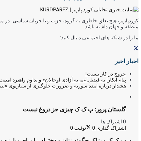
کوردپاریز، هیچ تعلق خاطری به گروه، حزب و یا جریان سیاسی، در میا
منطقه و جهان داشته باشد.
ما را در شبکه های اجتماعی دنبال کنید:
اخبار اخیر
خروج در کار نیست!
پیام آنکارا به قندیل: «نه به آزادی اوجالان» و تداوم راهبرد امنیت
هشدار درباره آینده سوریه و ضرورت جلوگیری از سناریوی «لیب
گلستان پرور: پ ک ک چیزی جز دروغ نیست
0 اشتراک ها
اشتراک گذاری
0
توئیت
0
پ.ک.ک و پژاک چگونه زنان و دختران را برای مبارزه 