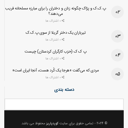
پ.ک.ک و پژاک چگونه زنان و دختران را برای مبارزه مسلحانه فریب
می‌دهند؟
0 اشتراک ها
تیرباران یک دختر گریلا از سوی پ.ک.ک
0 اشتراک ها
پ ک ک (حزب کارگران کردستان) چیست
0 اشتراک ها
مردی که می‌گفت «هرجا یک کُرد هست، آنجا ایران است»
0 اشتراک ها
دسته بندی
© 2024
- تمامی حقوق برای سایت
کوردپاریز
محفوظ می باشد.