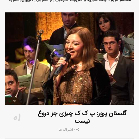
گلستان پرور: پ ک ک چیزی جز دروغ
نیست
0 اشتراک ها