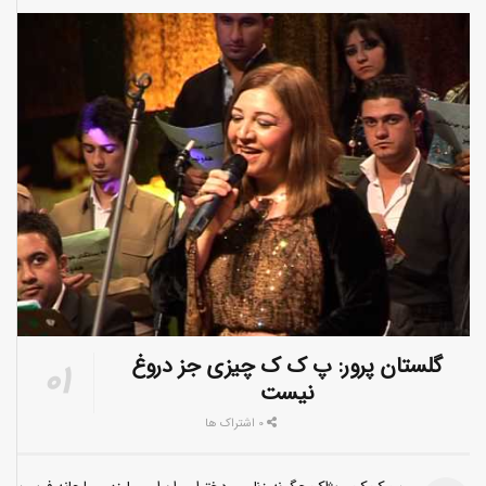
گلستان پرور: پ ک ک چیزی جز دروغ
نیست
0 اشتراک ها