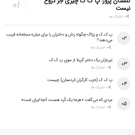
گلستان پرور: پ ک ک چیزی جز دروغ
نیست
0 اشتراک ها
پ.ک.ک و پژاک چگونه زنان و دختران را برای مبارزه مسلحانه فریب
می‌دهند؟
0 اشتراک ها
تیرباران یک دختر گریلا از سوی پ.ک.ک
0 اشتراک ها
پ ک ک (حزب کارگران کردستان) چیست
0 اشتراک ها
مردی که می‌گفت «هرجا یک کُرد هست، آنجا ایران است»
0 اشتراک ها