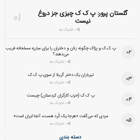
گلستان پرور: پ ک ک چیزی جز دروغ
نیست
0 اشتراک ها
پ.ک.ک و پژاک چگونه زنان و دختران را برای مبارزه مسلحانه فریب
می‌دهند؟
0 اشتراک ها
تیرباران یک دختر گریلا از سوی پ.ک.ک
0 اشتراک ها
پ ک ک (حزب کارگران کردستان) چیست
0 اشتراک ها
مردی که می‌گفت «هرجا یک کُرد هست، آنجا ایران است»
0 اشتراک ها
دسته بندی