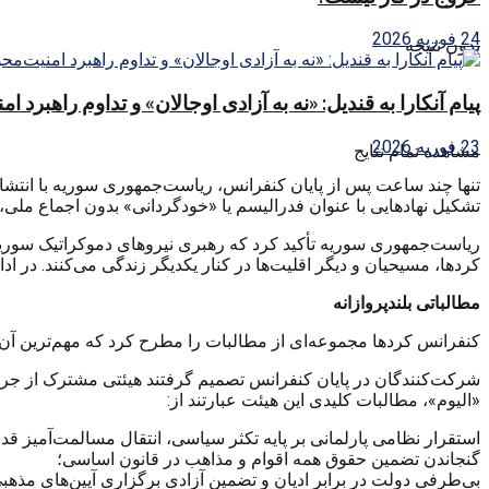
24 فوریه 2026
بدون نتیجه
پیام آنکارا به قندیل: «نه به آزادی اوجالان» و تداوم راهبرد ا
23 فوریه 2026
مشاهده تمام نتایج
تنها چند ساعت پس از پایان کنفرانس، ریاست‌جمهوری سوریه با انتشار 
تشکیل نهادهایی با عنوان فدرالیسم یا «خودگردانی» بدون اجماع ملی
ریاست‌جمهوری سوریه تأکید کرد که رهبری نیروهای دموکراتیک سوریه
کردها، مسیحیان و دیگر اقلیت‌ها در کنار یکدیگر زندگی می‌کنند. در اد
مطالباتی بلندپروازانه
کنفرانس کردها مجموعه‌ای از مطالبات را مطرح کرد که مهم‌ترین آن، ت
شرکت‌کنندگان در پایان کنفرانس تصمیم گرفتند هیئتی مشترک از جری
«الیوم»، مطالبات کلیدی این هیئت عبارتند از:
استقرار نظامی پارلمانی بر پایه تکثر سیاسی، انتقال مسالمت‌آمیز قد
گنجاندن تضمین حقوق همه اقوام و مذاهب در قانون اساسی؛
بی‌طرفی دولت در برابر ادیان و تضمین آزادی برگزاری آیین‌های مذهب