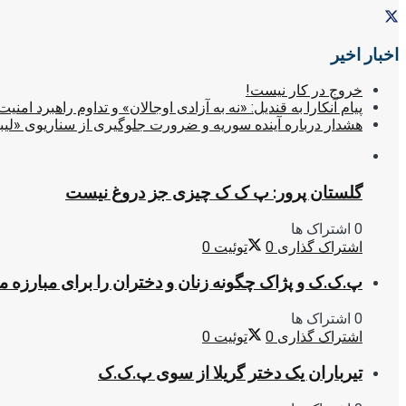
اخبار اخیر
خروج در کار نیست!
پیام آنکارا به قندیل: «نه به آزادی اوجالان» و تداوم راهبرد امنیت
هشدار درباره آینده سوریه و ضرورت جلوگیری از سناریوی «لیب
گلستان پرور: پ ک ک چیزی جز دروغ نیست
0 اشتراک ها
اشتراک گذاری
0
توئیت
0
پ.ک.ک و پژاک چگونه زنان و دختران را برای مبارزه 
0 اشتراک ها
اشتراک گذاری
0
توئیت
0
تیرباران یک دختر گریلا از سوی پ.ک.ک