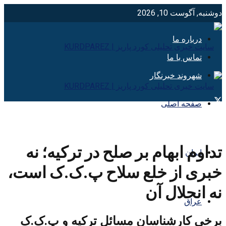
دوشنبه, آگوست 10, 2026
درباره ما
تماس با ما
شهروند خبرنگار
صفحه اصلی
تداوم ابهام بر صلح در ترکیه؛ نه
ایران
خبری از خلع سلاح پ.ک.ک است،
نه انحلال آن
عراق
برخی کارشناسان مسائل ترکیه و پ.ک.ک