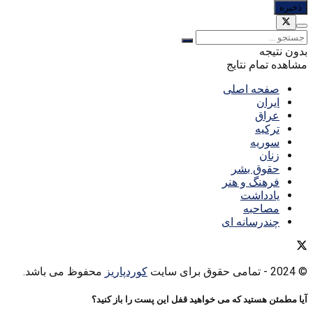
بدون نتیجه
مشاهده تمام نتایج
صفحه اصلی
ایران
عراق
ترکیه
سوریه
زنان
حقوق بشر
فرهنگ و هنر
یادداشت
مصاحبه
چندرسانه ای
© 2024
- تمامی حقوق برای سایت
کوردپاریز
محفوظ می باشد.
آیا مطمئن هستید که می خواهید قفل این پست را باز کنید؟