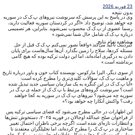
23 فوریه 2026
بدون نتیجه
وی در پاسخ به این پرسش که سرنوشت نیروهای پ.ک.ک در سوریه
چه خواهد شد، توضیح داد: «اگر در کردستان سوریه فعالیت دارید،
رسماً عضوی از پ.ک.ک محسوب نمی‌شوید. بنابراین، هر تصمیمی
درباره پ.ک.ک شامل حال شما نمی‌شود.»
مشاهده تمام نتایج
گیردینک تأکید می‌کند:«واقعاً تصور نمی‌کنم پ.ک.ک قبل از حل
مسئله کردها، سلاح را زمین بگذارد. آن‌ها سال‌هاست برای پایان
دادن به درگیری آماده‌اند، اما این دولت ترکیه بوده که هیچ گامی
برنداشته است.»
از سوی دیگر، الیزا مارکوس، نویسنده کتاب خون و باور درباره تاریخ
و ماهیت پ.ک.ک، سؤالات کلیدی‌تری را مطرح کرده است:
«آیا پ.ک.ک در این کنگره به یک سازمان سیاسی جدید تبدیل شده
است؟ سرنوشت گروه‌های مرتبط با پ.ک.ک از جمله ی.پ.گ در
سوریه چه می‌شود؟ نیروهای پ.ک.ک در سوریه به کجا خواهند
رفت؟ واکنش آنکارا چه خواهد بود؟»
این اظهارات در حالی مطرح می‌شود که فضای سیاسی ترکیه پس
از فراخوان صلح عبدالله اوجالان در فوریه ۲۰۲۵، دستخوش تنش‌ها
و انتظارات تازه‌ای شده است. اگرچه برخی ناظران احتمال تغییر
ساختاری در پ.ک.ک را مطرح کرده‌اند، اما تحلیلگران معتقدند تا
زمانی که مسئله کردها به شکل عادلانه‌ای حل نشود، پ.ک.ک خلع