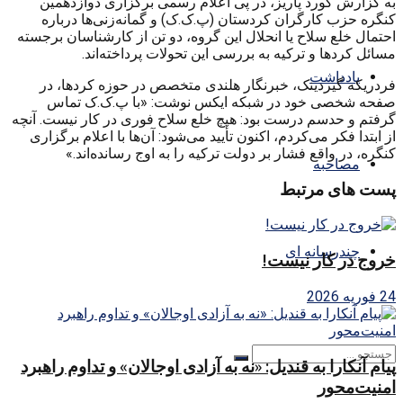
به گزارش کورد پاریز، در پی اعلام رسمی برگزاری دوازدهمین
کنگره حزب کارگران کردستان (پ.ک.ک) و گمانه‌زنی‌ها درباره
احتمال خلع سلاح یا انحلال این گروه، دو تن از کارشناسان برجسته
مسائل کردها و ترکیه به بررسی این تحولات پرداخته‌اند.
یادداشت
فردریکه گیردینک، خبرنگار هلندی متخصص در حوزه کردها، در
صفحه شخصی خود در شبکه ایکس نوشت: «با پ.ک.ک تماس
گرفتم و حدسم درست بود: هیچ خلع سلاح فوری در کار نیست. آنچه
از ابتدا فکر می‌کردم، اکنون تأیید می‌شود: آن‌ها با اعلام برگزاری
کنگره، در واقع فشار بر دولت ترکیه را به اوج رسانده‌اند.»
مصاحبه
پست های مرتبط
چندرسانه ای
خروج در کار نیست!
24 فوریه 2026
پیام آنکارا به قندیل: «نه به آزادی اوجالان» و تداوم راهبرد
امنیت‌محور