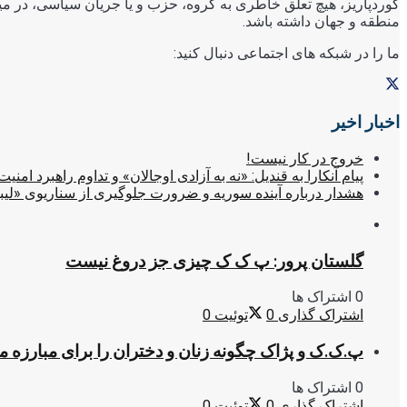
کوردپاریز، هیچ تعلق خاطری به گروه، حزب و یا جریان سیاسی، در میا
منطقه و جهان داشته باشد.
ما را در شبکه های اجتماعی دنبال کنید:
اخبار اخیر
خروج در کار نیست!
پیام آنکارا به قندیل: «نه به آزادی اوجالان» و تداوم راهبرد امنیت
هشدار درباره آینده سوریه و ضرورت جلوگیری از سناریوی «لیب
گلستان پرور: پ ک ک چیزی جز دروغ نیست
0 اشتراک ها
اشتراک گذاری
0
توئیت
0
پ.ک.ک و پژاک چگونه زنان و دختران را برای مبارزه 
0 اشتراک ها
اشتراک گذاری
0
توئیت
0