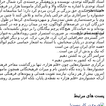
استاد کلیم‌الله توحدی، نویسنده و پژوهشگر برجسته‌ی کرد شمال خراسا
استاد توحدی با اشاره به جایگاه والا و تأثیرگذار ماموستا هژار در فر
بدون نتیجه
«استاد شرفکندی حق بزرگی بر گردن مردم کرد دارد؛ اما متأسفانه آن‌
جشنواره را سرآغازی برای حرکتی پایدار بدانند و تلاش کنند تا چنین ب
وی با برجسته‌سازی نقش تمدن‌ساز و میهن‌دوستانه‌ی کردها در طول تار
«بزرگان کرد در عرصه‌های گوناگون، چه در میدان رزم و چه در گستره
بوده‌اند و نه خیانت‌کار. هیچ‌گاه پرچم بیگانگان را بر دوش نکشیده‌ان
مشاهده تمام نتایج
این نویسنده‌ی برجسته، بر ضرورت استمرار چنین رویدادهایی به‌عنوا
«در گستره‌ی جغرافیایی ایران، کرد، فارس، ترک، عرب و دیگر اقوام، ه
استاد توحدی در پایان سخنانش، با استناد به اشعار حماسی حکیم ابوالق
«همه جای ایران سرای من است
که نیک و بدش از آن من است…
سراسر اگر تن به کشتن دهیم
از آن به که کشور به دشمن دهیم.»
برگزاری جشنواره‌هایی چون «قلم هژار»، تنها بزرگداشت مفاخر فرهن
جشنواره‌ها، با زنده نگاه داشتن نام و میراث فرهیختگانی همچون ماموس
امروز، بیش از هر زمان، نیازمند تقویت همدلی و پیوندهای فرهنگی می
آن‌که جشنواره‌ی «قلم هژار» نه نقطه‌ی پایان، بلکه آغاز مسیری روش
پست های مرتبط