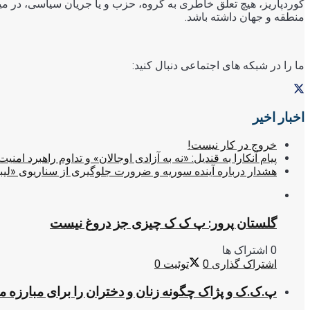
کوردپاریز، هیچ تعلق خاطری به گروه، حزب و یا جریان سیاسی، در میا
منطقه و جهان داشته باشد.
ما را در شبکه های اجتماعی دنبال کنید:
اخبار اخیر
خروج در کار نیست!
پیام آنکارا به قندیل: «نه به آزادی اوجالان» و تداوم راهبرد امنیت
هشدار درباره آینده سوریه و ضرورت جلوگیری از سناریوی «لیب
گلستان پرور: پ ک ک چیزی جز دروغ نیست
0 اشتراک ها
اشتراک گذاری
0
توئیت
0
پ.ک.ک و پژاک چگونه زنان و دختران را برای مبارزه 