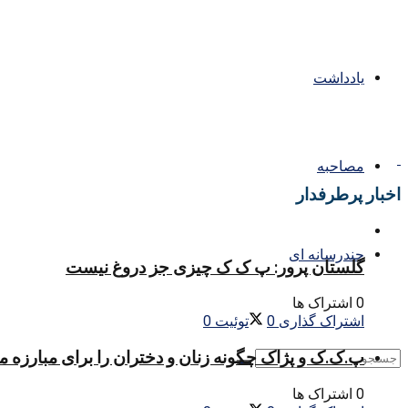
یادداشت
مصاحبه
اخبار پرطرفدار
چندرسانه ای
گلستان پرور: پ ک ک چیزی جز دروغ نیست
0 اشتراک ها
اشتراک گذاری
0
توئیت
0
پ.ک.ک و پژاک چگونه زنان و دختران را برای مبارزه 
0 اشتراک ها