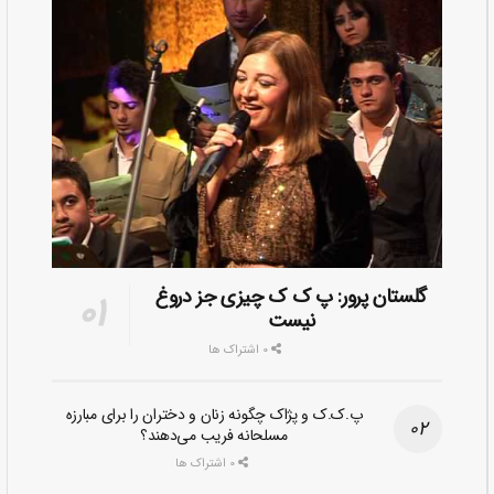
گلستان پرور: پ ک ک چیزی جز دروغ
نیست
0 اشتراک ها
پ.ک.ک و پژاک چگونه زنان و دختران را برای مبارزه
مسلحانه فریب می‌دهند؟
0 اشتراک ها