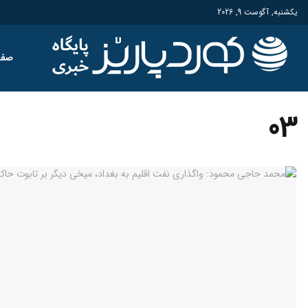
یکشنبه, آگوست 9, 2026
صفح
03