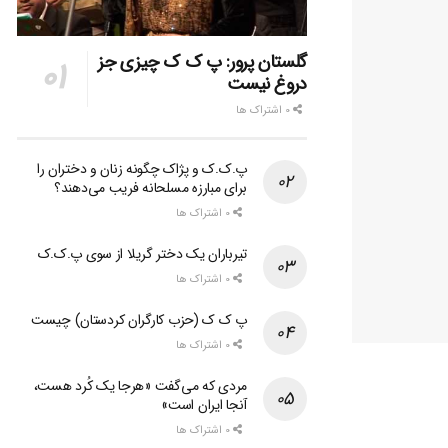
گلستان پرور: پ ک ک چیزی جز
دروغ نیست
0 اشتراک ها
پ.ک.ک و پژاک چگونه زنان و دختران را
برای مبارزه مسلحانه فریب می‌دهند؟
0 اشتراک ها
تیرباران یک دختر گریلا از سوی پ.ک.ک
0 اشتراک ها
پ ک ک (حزب کارگران کردستان) چیست
0 اشتراک ها
مردی که می‌گفت «هرجا یک کُرد هست،
آنجا ایران است»
0 اشتراک ها