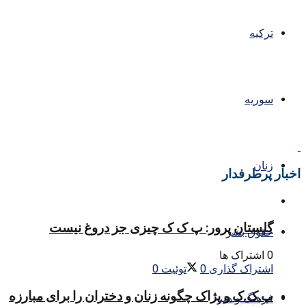
ترکیه
سوریه
زنان
اخبار پرطرفدار
گلستان پرور: پ ک ک چیزی جز دروغ نیست
حقوق بشر
0 اشتراک ها
اشتراک گذاری
0
توئیت
0
پ.ک.ک و پژاک چگونه زنان و دختران را برای مبارزه
فرهنگ و هنر