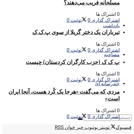
مسلحانه فریب می‌دهند؟
0 اشتراک ها
اشتراک گذاری
0
توئیت
0
یادداشت
تیرباران یک دختر گریلا از سوی پ.ک.ک
0 اشتراک ها
اشتراک گذاری
0
توئیت
0
مصاحبه
پ ک ک (حزب کارگران کردستان) چیست
0 اشتراک ها
اشتراک گذاری
0
توئیت
0
چندرسانه ای
مردی که می‌گفت «هرجا یک کُرد هست، آنجا ایران
است»
0 اشتراک ها
اشتراک گذاری
0
توئیت
0
فیسبوک
توییتر
یوتیوب
خبر خوان RSS