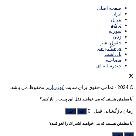
صفحه اصلی
ایران
عراق
ترکیه
سوریه
زنان
حقوق بشر
فرهنگ و هنر
یادداشت
مصاحبه
چندرسانه ای
© 2024
- تمامی حقوق برای سایت
کوردپاریز
محفوظ می باشد.
آیا مطمئن هستید که می خواهید قفل این پست را باز کنید؟
زمان بازگشایی قفل : 0
بله
خیر
آیا مطمئن هستید که می خواهید اشتراک را لغو کنید؟
بله
خیر