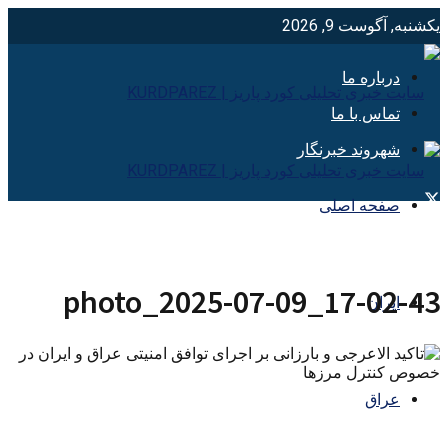
یکشنبه, آگوست 9, 2026
درباره ما
تماس با ما
شهروند خبرنگار
صفحه اصلی
photo_2025-07-09_17-02-43
ایران
عراق