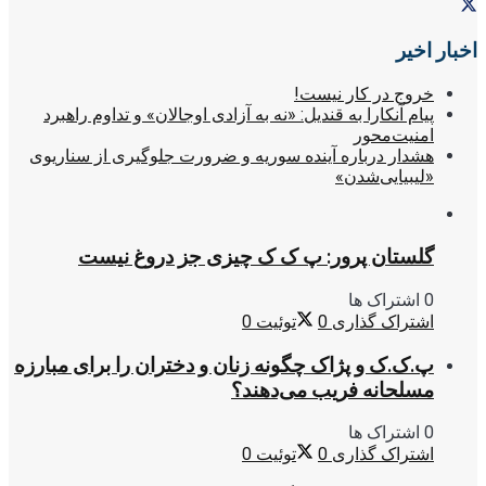
اخبار اخیر
خروج در کار نیست!
پیام آنکارا به قندیل: «نه به آزادی اوجالان» و تداوم راهبرد
امنیت‌محور
هشدار درباره آینده سوریه و ضرورت جلوگیری از سناریوی
«لیبیایی‌شدن»
گلستان پرور: پ ک ک چیزی جز دروغ نیست
0 اشتراک ها
اشتراک گذاری
0
توئیت
0
پ.ک.ک و پژاک چگونه زنان و دختران را برای مبارزه
مسلحانه فریب می‌دهند؟
0 اشتراک ها
اشتراک گذاری
0
توئیت
0