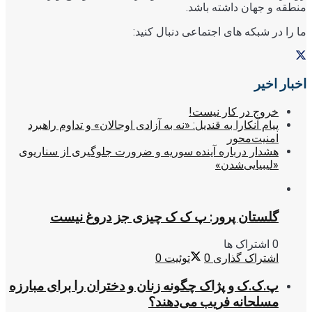
منطقه و جهان داشته باشد.
ما را در شبکه های اجتماعی دنبال کنید:
اخبار اخیر
خروج در کار نیست!
پیام آنکارا به قندیل: «نه به آزادی اوجالان» و تداوم راهبرد
امنیت‌محور
هشدار درباره آینده سوریه و ضرورت جلوگیری از سناریوی
«لیبیایی‌شدن»
گلستان پرور: پ ک ک چیزی جز دروغ نیست
0 اشتراک ها
اشتراک گذاری
0
توئیت
0
پ.ک.ک و پژاک چگونه زنان و دختران را برای مبارزه
مسلحانه فریب می‌دهند؟