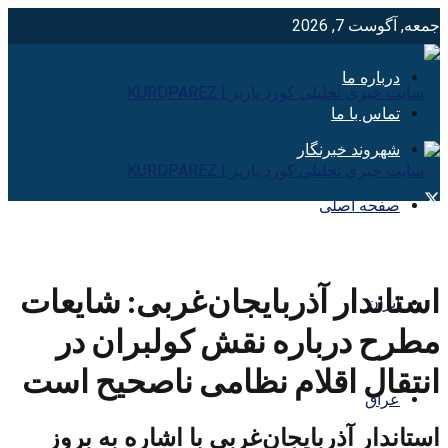
جمعه, آگوست 7, 2026
درباره ما
تماس با ما
شهروند خبرنگار
صفحه اصلی
استاندار آذربایجان‌غربی: شایعات
ایران
مطرح درباره نقش کولبران در
انتقال اقلام نظامی ناصحیح است
عراق
استاندار آذربایجان‌غربی با اشاره به بروز