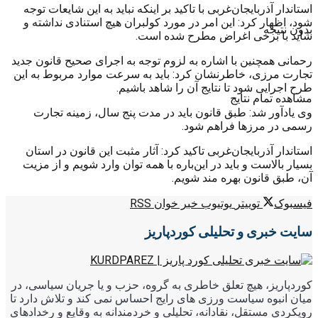
استاندار آذربایجان‌غربی با تاکید بر اینکه نباید به این شایعات توجه
شود، اظهار کرد: این امر در مورد کولبران هیچ استنادی نداشته و
بدون نتیجه
شاید با برخی اغراض مطرح شده است.
رحمانی همچنین با اشاره به لزوم توجه به اجرای صحیح قانون جدید
تجارت مرزی، خاطرنشان کرد: باید به سرعت موارد مربوط به این
طرح اجرایی شود تا نتایج آن را شاهد باشیم.
مشاهده تمام نتایج
وی یادآور شد: طبق قانون باید در مدت پنج سال، زمینه تجارت
رسمی در مرزها فراهم شود.
استاندار آذربایجان‌غربی تاکید کرد: آثار مثبت این قانون در استان
بسیار بالاست و باید در این‌باره با همه توان وارد شویم و از مزیت
آن، طبق قانون بهره مند شویم.
فیسبوک
توییتر
یوتیوب
خبر خوان RSS
سایت خبری و تحلیلی کوردپاریز
کوردپاریز، هیچ تعلق خاطری به گروه، حزب و یا جریان سیاسی، در
میان انبوه سیاست ورزی های رایج احساس نمی کند و تلاش دارد تا
رویکردی مستقل، نقادانه، تحلیلی و خردمندانه به وقایع و رخدادهای