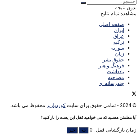
بدون نتیجه
مشاهده تمام نتایج
صفحه اصلی
ایران
عراق
ترکیه
سوریه
زنان
حقوق بشر
فرهنگ و هنر
یادداشت
مصاحبه
چندرسانه ای
© 2024
- تمامی حقوق برای سایت
کوردپاریز
محفوظ می باشد.
آیا مطمئن هستید که می خواهید قفل این پست را باز کنید؟
زمان بازگشایی قفل : 0
بله
خیر