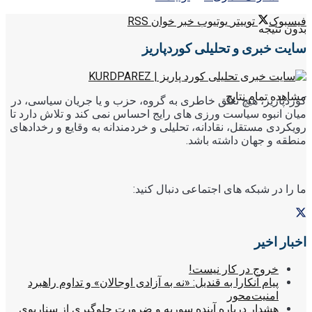
فیسبوک
توییتر
یوتیوب
خبر خوان RSS
بدون نتیجه
سایت خبری و تحلیلی کوردپاریز
مشاهده تمام نتایج
کوردپاریز، هیچ تعلق خاطری به گروه، حزب و یا جریان سیاسی، در
میان انبوه سیاست ورزی های رایج احساس نمی کند و تلاش دارد تا
رویکردی مستقل، نقادانه، تحلیلی و خردمندانه به وقایع و رخدادهای
منطقه و جهان داشته باشد.
ما را در شبکه های اجتماعی دنبال کنید:
اخبار اخیر
خروج در کار نیست!
پیام آنکارا به قندیل: «نه به آزادی اوجالان» و تداوم راهبرد
امنیت‌محور
هشدار درباره آینده سوریه و ضرورت جلوگیری از سناریوی