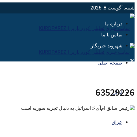
شنبه, آگوست 8, 2026
درباره ما
تماس با ما
شهروند خبرنگار
صفحه اصلی
63529226
ایران
عراق