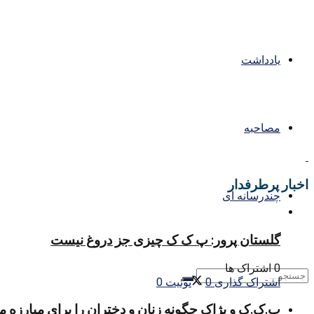
یادداشت
مصاحبه
اخبار پرطرفدار
چندرسانه ای
گلستان پرور: پ ک ک چیزی جز دروغ نیست
0 اشتراک ها
اشتراک گذاری
0
توئیت
0
پ.ک.ک و پژاک چگونه زنان و دختران را برای مبارزه 