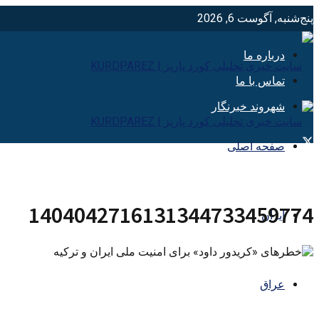
پنج‌شنبه, آگوست 6, 2026
درباره ما
تماس با ما
شهروند خبرنگار
صفحه اصلی
1404042716131344733459774
ایران
عراق