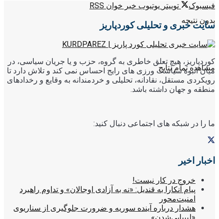
فیسبوک
توییتر
یوتیوب
خبر خوان RSS
بدون نتیجه
سایت خبری و تحلیلی کوردپاریز
کوردپاریز، هیچ تعلق خاطری به گروه، حزب و یا جریان سیاسی، در
مشاهده تمام نتایج
میان انبوه سیاست ورزی های رایج احساس نمی کند و تلاش دارد تا
رویکردی مستقل، نقادانه، تحلیلی و خردمندانه به وقایع و رخدادهای
منطقه و جهان داشته باشد.
ما را در شبکه های اجتماعی دنبال کنید:
اخبار اخیر
خروج در کار نیست!
پیام آنکارا به قندیل: «نه به آزادی اوجالان» و تداوم راهبرد
امنیت‌محور
هشدار درباره آینده سوریه و ضرورت جلوگیری از سناریوی
«لیبیایی‌شدن»