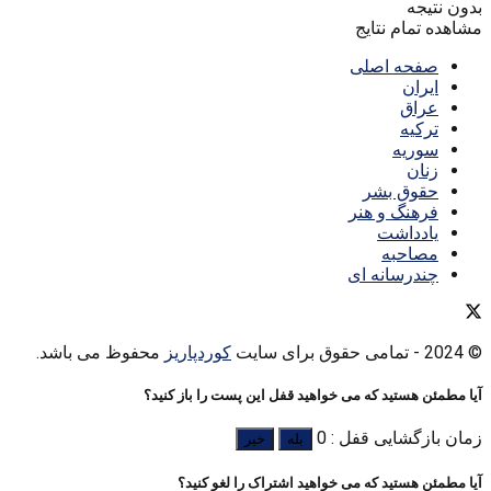
بدون نتیجه
مشاهده تمام نتایج
صفحه اصلی
ایران
عراق
ترکیه
سوریه
زنان
حقوق بشر
فرهنگ و هنر
یادداشت
مصاحبه
چندرسانه ای
© 2024
- تمامی حقوق برای سایت
کوردپاریز
محفوظ می باشد.
آیا مطمئن هستید که می خواهید قفل این پست را باز کنید؟
زمان بازگشایی قفل : 0
بله
خیر
آیا مطمئن هستید که می خواهید اشتراک را لغو کنید؟