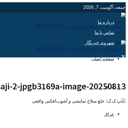
جمعه, آگوست 7, 2026
درباره ما
تماس با ما
شهروند خبرنگار
صفحه اصلی
20250813-hsm-genel-komutani-murat-karayilan-15-agustos-mesaji-2-jpgb3169a-image
ایران
عراق