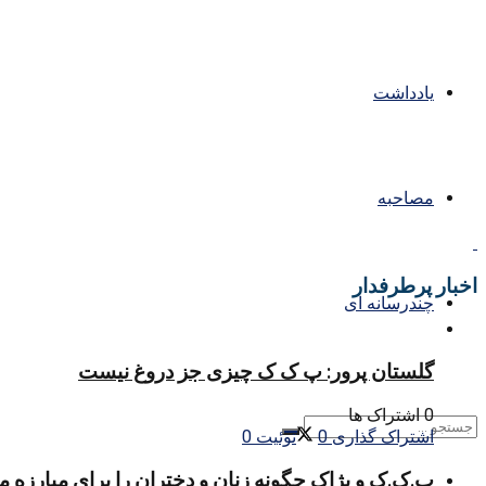
یادداشت
مصاحبه
اخبار پرطرفدار
چندرسانه ای
گلستان پرور: پ ک ک چیزی جز دروغ نیست
0 اشتراک ها
اشتراک گذاری
0
توئیت
0
پ.ک.ک و پژاک چگونه زنان و دختران را برای مبارزه 