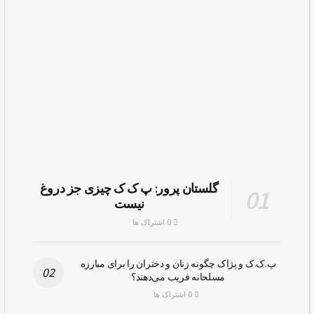
گلستان پرور: پ ک ک چیزی جز دروغ
نیست
0 اشتراک ها
پ.ک.ک و پژاک چگونه زنان و دختران را برای مبارزه
مسلحانه فریب می‌دهند؟
0 اشتراک ها