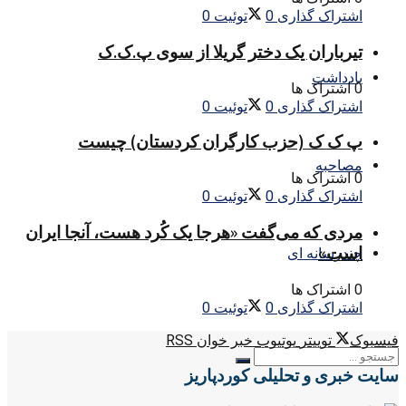
اشتراک گذاری
0
توئیت
0
تیرباران یک دختر گریلا از سوی پ.ک.ک
یادداشت
0 اشتراک ها
اشتراک گذاری
0
توئیت
0
پ ک ک (حزب کارگران کردستان) چیست
مصاحبه
0 اشتراک ها
اشتراک گذاری
0
توئیت
0
مردی که می‌گفت «هرجا یک کُرد هست، آنجا ایران
است»
چندرسانه ای
0 اشتراک ها
اشتراک گذاری
0
توئیت
0
فیسبوک
توییتر
یوتیوب
خبر خوان RSS
سایت خبری و تحلیلی کوردپاریز