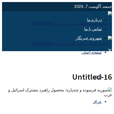
جمعه, آگوست 7, 2026
درباره ما
تماس با ما
شهروند خبرنگار
صفحه اصلی
Untitled-16
ایران
عراق