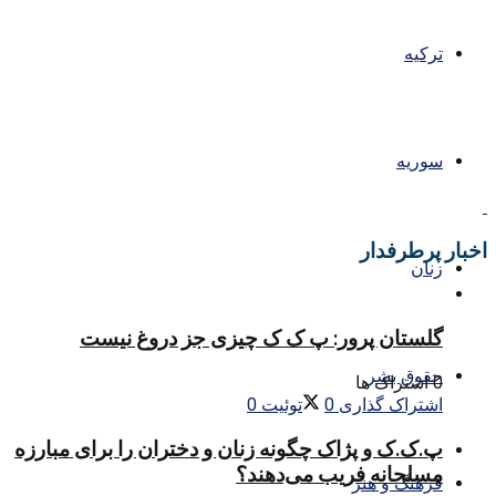
ترکیه
سوریه
اخبار پرطرفدار
زنان
گلستان پرور: پ ک ک چیزی جز دروغ نیست
حقوق بشر
0 اشتراک ها
اشتراک گذاری
0
توئیت
0
پ.ک.ک و پژاک چگونه زنان و دختران را برای مبارزه
مسلحانه فریب می‌دهند؟
فرهنگ و هنر