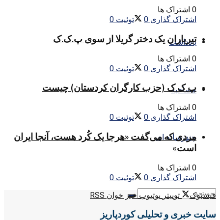
0 اشتراک ها
اشتراک گذاری
0
توئیت
0
تیرباران یک دختر گریلا از سوی پ.ک.ک
یادداشت
0 اشتراک ها
اشتراک گذاری
0
توئیت
0
پ ک ک (حزب کارگران کردستان) چیست
مصاحبه
0 اشتراک ها
اشتراک گذاری
0
توئیت
0
مردی که می‌گفت «هرجا یک کُرد هست، آنجا ایران
چندرسانه ای
است»
0 اشتراک ها
اشتراک گذاری
0
توئیت
0
فیسبوک
توییتر
یوتیوب
خبر خوان RSS
سایت خبری و تحلیلی کوردپاریز