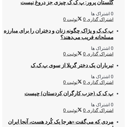
گلستان پرور: پ ک ک چیزی جز دروغ نیست
0 اشتراک ها
اشتراک گذاری
0
توئیت
0
پ.ک.ک و پژاک چگونه زنان و دختران را برای مبارزه
مسلحانه فریب می‌دهند؟
0 اشتراک ها
اشتراک گذاری
0
توئیت
0
تیرباران یک دختر گریلا از سوی پ.ک.ک
0 اشتراک ها
اشتراک گذاری
0
توئیت
0
پ ک ک (حزب کارگران کردستان) چیست
0 اشتراک ها
اشتراک گذاری
0
توئیت
0
مردی که می‌گفت «هرجا یک کُرد هست، آنجا ایران