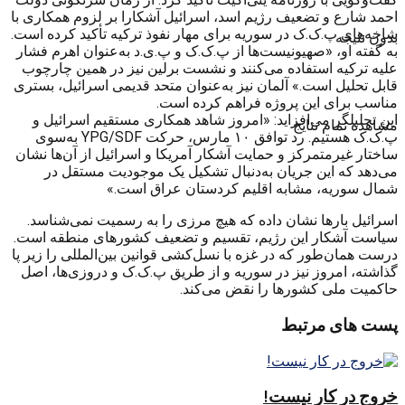
احمد شارع و تضعیف رژیم اسد، اسرائیل آشکارا بر لزوم همکاری با
شاخه‌های پ.ک.ک در سوریه برای مهار نفوذ ترکیه تأکید کرده است.
بدون نتیجه
به گفته او، «صهیونیست‌ها از پ.ک.ک و پ.ی.د به‌عنوان اهرم فشار
علیه ترکیه استفاده می‌کنند و نشست برلین نیز در همین چارچوب
قابل تحلیل است.» آلمان نیز به‌عنوان متحد قدیمی اسرائیل، بستری
مناسب برای این پروژه فراهم کرده است.
این تحلیلگر می‌افزاید: «امروز شاهد همکاری مستقیم اسرائیل و
مشاهده تمام نتایج
پ.ک.ک هستیم. رد توافق ۱۰ مارس، حرکت YPG/SDF به‌سوی
ساختار غیرمتمرکز و حمایت آشکار آمریکا و اسرائیل از آن‌ها نشان
می‌دهد که این جریان به‌دنبال تشکیل یک موجودیت مستقل در
شمال سوریه، مشابه اقلیم کردستان عراق است.»
اسرائیل بارها نشان داده که هیچ مرزی را به رسمیت نمی‌شناسد.
سیاست آشکار این رژیم، تقسیم و تضعیف کشورهای منطقه است.
درست همان‌طور که در غزه با نسل‌کشی قوانین بین‌المللی را زیر پا
گذاشته، امروز نیز در سوریه و از طریق پ.ک.ک و دروزی‌ها، اصل
حاکمیت ملی کشورها را نقض می‌کند.
پست های مرتبط
خروج در کار نیست!