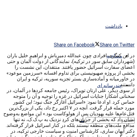
یادداشت
Share on Facebook
Share on Twitter
در این کنگره، افرادی چون عبدالله دمیرباش و ابراهیم خلیل باران
مصاحبه
(شهرداران سابق سور در ترکیه)، نمایندگانی از دولت آلمان و حتی
اعضای سفارت اسرائیل حضور یافتند. منتقدان، این نشست را
بخشی از پروژه صهیونیستی برای تداوم افسانه «سرزمین موعود»
در خاورمیانه و آماده‌سازی بستر تجزیه سوریه، ترکیه و ایران
دانستند.
چندرسانه ای
از سوی دیگر، علی ارتان توپراک، رئیس جامعه کردها در آلمان، در
سخنانی آشکارا جنایات اسرائیل در غزه را توجیه و آن را متوجه
حماس کرد. او ادعا نمود: «اسرائیل آغازگر جنگ نبود؛ این کشور
مورد حمله قرار گرفت. آنچه در ۷ اکتبر رخ داد، یکی از بزرگ‌ترین
قتل‌عام‌ها علیه یهودیان پس از هولوکاست بود.» این مواضع به‌وضوح
نشان داد که بخشی از جریان‌های کردِ نزدیک به پ.ک.ک، نه تنها
مدافع ملت‌های منطقه نیستند بلکه در کنار اسرائیل قرار گرفته‌اند.
دکتر آیهان ساری، کارشناس امنیت و سیاست خارجی ترکیه، در
گفت‌وگویی با روزنامه ینی‌آکیت تأکید کرد: از زمان سرنگونی دولت