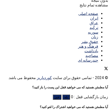
بدون نتیجه
مشاهده تمام نتایج
صفحه اصلی
ایران
عراق
ترکیه
سوریه
زنان
حقوق بشر
فرهنگ و هنر
یادداشت
مصاحبه
چندرسانه ای
© 2024
- تمامی حقوق برای سایت
کوردپاریز
محفوظ می باشد.
آیا مطمئن هستید که می خواهید قفل این پست را باز کنید؟
زمان بازگشایی قفل : 0
بله
خیر
آیا مطمئن هستید که می خواهید اشتراک را لغو کنید؟