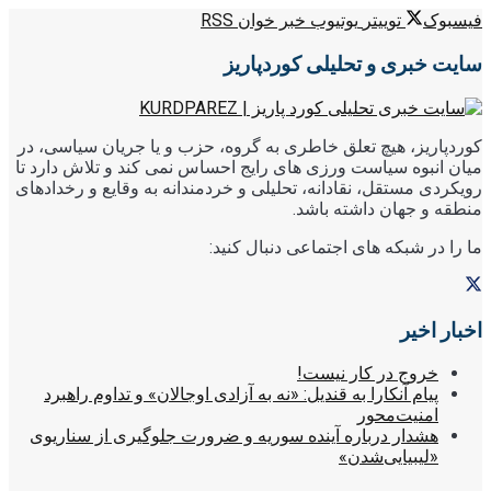
فیسبوک
توییتر
یوتیوب
خبر خوان RSS
سایت خبری و تحلیلی کوردپاریز
کوردپاریز، هیچ تعلق خاطری به گروه، حزب و یا جریان سیاسی، در
میان انبوه سیاست ورزی های رایج احساس نمی کند و تلاش دارد تا
رویکردی مستقل، نقادانه، تحلیلی و خردمندانه به وقایع و رخدادهای
منطقه و جهان داشته باشد.
ما را در شبکه های اجتماعی دنبال کنید:
اخبار اخیر
خروج در کار نیست!
پیام آنکارا به قندیل: «نه به آزادی اوجالان» و تداوم راهبرد
امنیت‌محور
هشدار درباره آینده سوریه و ضرورت جلوگیری از سناریوی
«لیبیایی‌شدن»