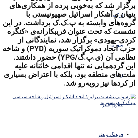
برگزار شد که به‌خوبی پرده از همکاری‌های
پنهان و آشکار اسرائیل صهیونیستی با
ترکیه
گروه‌های وابسته به پ.ک.ک برداشت. در این
نشست که تحت عنوان فریبکارانه‌ی «کنگره
کردی-یهودی» برگزار شد، نمایندگانی از
سوریه
حزب اتحاد دموکراتیک سوریه (PYD) و شاخه
نظامی آن (ی.پ.گ/YPG) حضور داشتند.
این گردهمایی نه تنها اقدامی خائنانه علیه
ملت‌های منطقه بود، بلکه با اعتراض بسیاری
زنان
از کردها نیز روبه‌رو شد.
حقوق بشر
فرهنگ و هنر