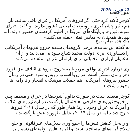
23 فوریه 2026
بدون نتیجه
کوچر تأکید کرد حتی اگر نیروهای آمریکا در عراق باقی بمانند، باز
هم تأثیر چشمگیری بر وضعیت امنیتی کشور ندارند. او گفت: «برای
نمونه، نیروها و پایگاه‌های آمریکا در اقلیم کردستان حضور دارند، اما
پهپادها همچنان به میادین نفتی حمله می‌کنند.»
مشاهده تمام نتایج
به گفته این نماینده، برخی گروه‌های شیعه خروج نیروهای آمریکایی
را دستاوردی برای دولت محمد شیاع سودانی می‌دانند و از آن
به‌عنوان ابزاری انتخاباتی برای پارلمان عراق استفاده می‌کنند.
وی درباره اجرای توافق مربوط به خروج نیروهای ائتلاف نیز افزود:
«هر زمان ممکن است عراق با آشوب روبه‌رو شود. حتی در زمان
حضور نیروهای آمریکایی هم حملات موشکی، انفجار و ناآرامی‌ها
وجود داشت.»
کوچر معتقد است در صورت تداوم آشوب‌ها در عراق و منطقه پس
از خروج نیروهای خارجی، «احتمال بازگشت دوباره نیروهای ائتلاف
و آمریکا به عراق وجود دارد؛ همان‌طور که در سال ۲۰۱۱ نیروها
خارج شدند اما در سال ۲۰۱۴ به‌دلیل ظهور داعش بازگشتند.»
او راه‌حل کاهش تنش‌ها را جمع‌آوری سلاح‌های غیرقانونی و خلع
سلاح گروه‌های مسلح دانست و افزود: «این وظیفه‌ای دشوار بر