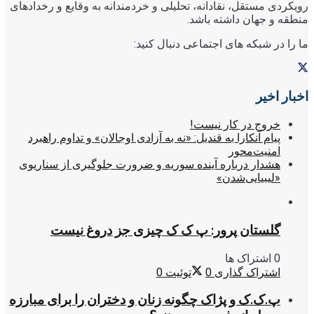
رویکردی مستقل، نقادانه، تحلیلی و خردمندانه به وقایع و رخدادهای
منطقه و جهان داشته باشد.
ما را در شبکه های اجتماعی دنبال کنید:
اخبار اخیر
خروج در کار نیست!
پیام آنکارا به قندیل: «نه به آزادی اوجالان» و تداوم راهبرد
امنیت‌محور
هشدار درباره آینده سوریه و ضرورت جلوگیری از سناریوی
«لیبیایی‌شدن»
گلستان پرور: پ ک ک چیزی جز دروغ نیست
0 اشتراک ها
اشتراک گذاری
0
توئیت
0
پ.ک.ک و پژاک چگونه زنان و دختران را برای مبارزه