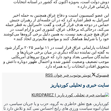
دوش دولت است، به‌ویژه اکنون که کشور در آستانه انتخابات
پارلمانی قرار دارد.»
این عضو کمیسیون امنیت و دفاع عراق همچنین به حمله اخیر
اسرائیل به قطر اشاره کرد که در آن جلسه‌ای از رهبران جنبش
حماس در دوحه هدف قرار گرفت و گفت: «اسرائیل به قطر حمله
می‌کند، درحالی‌که برخلاف عراق، کشوری امن و آرام است. در
عراق هیچ چیزی بعید نیست، به همین دلیل برخی گروه‌ها می‌کوشند
خود را با شرایط هماهنگ کنند و مواضع ملایم‌تری اتخاذ کنند.»
انتخابات پارلمانی عراق قرار است در ۱۱ نوامبر ۲۰۲۵ برگزار شود.
به گفته این نماینده دیدگاه دیگری در میان برخی جریان‌ها و
نمایندگان سیاسی بغداد وجود دارد که خروج نیروهای آمریکایی
موجب تضعیف وضعیت کشور شده و احتمال ظهور دوباره داعش و
به‌تعویق افتادن انتخابات را به همراه دارد.
فیسبوک
توییتر
یوتیوب
خبر خوان RSS
سایت خبری و تحلیلی کوردپاریز
کوردپاریز، هیچ تعلق خاطری به گروه، حزب و یا جریان سیاسی، در
میان انبوه سیاست ورزی های رایج احساس نمی کند و تلاش دارد تا