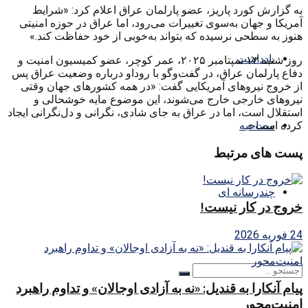
به گزارش کورد پاریز، عضو پارلمان عراق اعلام کرد: «شرایط
آمریکا و جهان به‌سوی تغییرات می‌رود، اما عراق در حوزه امنیتی
هنوز به سطحی نرسیده که بتواند به‌خوبی از خود حفاظت کند.»
یادداشت
روز شنبه ۱۳ سپتامبر ۲۰۲۵، عمر کوچر، عضو کمیسیون امنیت و
دفاع پارلمان عراق، در گفت‌وگو با روداو درباره وضعیت عراق پس
از خروج نیروهای آمریکایی گفت: «در همه کشورهای جهان وقتی
نیروهای خارجی خارج می‌شوند، این موضوع مایه خوشحالی و
استقلال است، اما در عراق به جای شادی، نگرانی و دل‌نگرانی ایجاد
کرده است.»
مصاحبه
پست های مرتبط
چندرسانه ای
خروج در کار نیست!
24 فوریه 2026
پیام آنکارا به قندیل: «نه به آزادی اوجالان» و تداوم راهبرد
امنیت‌محور