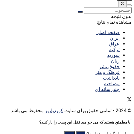
بدون نتیجه
مشاهده تمام نتایج
صفحه اصلی
ایران
عراق
ترکیه
سوریه
زنان
حقوق بشر
فرهنگ و هنر
یادداشت
مصاحبه
چندرسانه ای
© 2024
- تمامی حقوق برای سایت
کوردپاریز
محفوظ می باشد.
آیا مطمئن هستید که می خواهید قفل این پست را باز کنید؟