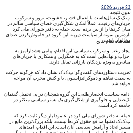
23 فوریه 2026
بدون نتیجه
پ.ک.ک سال‌هاست با اعمال فشار، خشونت، ترور و سرکوب
جریان‌های رقیب، عملاً امکان شکل‌گیری فضای سیاسی سالم در
میان کردها را از بین برده است. حمله به دفتر شورای ملی کرد
تازه‌ترین نمونه از سیاست دیرینه این گروه در خاموش‌کردن صدای
مخالفان است.
مشاهده تمام نتایج
ایجاد رعب و سرکوب سیاسی: این اقدام، پیامی هشدارآمیز به
احزاب و نهادهایی است که به همگرایی و همکاری با جریان‌های
میانه‌رو به‌ویژه نزدیکان بارزانی تمایل دارند.
تخریب دستاوردهای گفت‌وگو: پ.ک.ک نشان داد که هرگونه حرکت
به سمت تفاهم و دموکراتیزاسیون، با واکنش مخرب آن مواجه
خواهد شد.
ادامه سیاست انحصارطلبی: این گروه همچنان در پی تحمیل گفتمان
تک‌صدایی و جلوگیری از شکل‌گیری یک بستر سیاسی متکثر در
جامعه کرد است.
حمله به دفتر شورای ملی کرد در عامودا بار دیگر ثابت کرد که
پ.ک.ک نه‌تنها مدافع حقوق کردها نیست، بلکه بزرگ‌ترین مانع در
مسیر اتحاد و آرامش سیاسی آنان است. این اقدام، امیدهای
برخاسته از کنفرانس آوریل را به‌شدت تضعیف کرده و بار دیگر