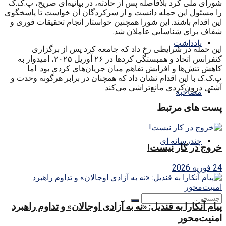
شورای ملی کرد بلافاصله پس از حادثه، در بیانیه‌ای صریح، پ.ک.ک
را مسئول این حمله دانست و از سرکردگان آن خواست تا پاسخگوی
این اقدام باشند. این شورا همچنین خواستار انجام تحقیقات فوری و
شفاف برای شناسایی عاملان شد.
یادداشت
این حمله در شرایطی رخ داد که جامعه کرد پس از برگزاری
کنفرانس اتحاد و همبستگی کردها در ۲۶ آوریل ۲۰۲۵، امیدوار به
کاهش تنش‌ها و افزایش تفاهم میان جریان‌های کردی بود. اما
پ.ک.ک با این اقدام نشان داد که همچنان در برابر هرگونه وحدت و
آشتی درون‌کردی مانع‌تراشی می‌کند.
مصاحبه
پست های مرتبط
چندرسانه ای
خروج در کار نیست!
24 فوریه 2026
پیام آنکارا به قندیل: «نه به آزادی اوجالان» و تداوم راهبرد
امنیت‌محور