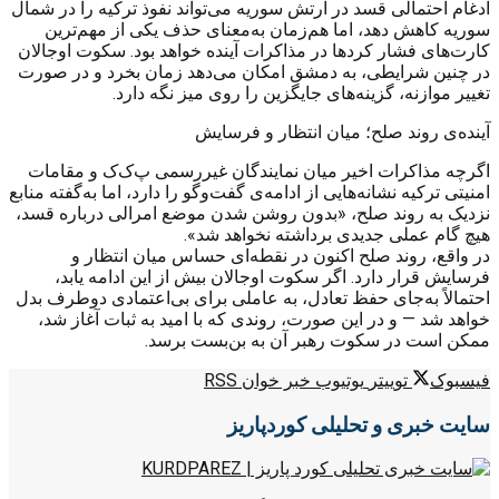
ادغام احتمالی قسد در ارتش سوریه می‌تواند نفوذ ترکیه را در شمال
سوریه کاهش دهد، اما هم‌زمان به‌معنای حذف یکی از مهم‌ترین
کارت‌های فشار کردها در مذاکرات آینده خواهد بود. سکوت اوجالان
در چنین شرایطی، به دمشق امکان می‌دهد زمان بخرد و در صورت
تغییر موازنه، گزینه‌های جایگزین را روی میز نگه دارد.
آینده‌ی روند صلح؛ میان انتظار و فرسایش
اگرچه مذاکرات اخیر میان نمایندگان غیررسمی پ‌ک‌ک و مقامات
امنیتی ترکیه نشانه‌هایی از ادامه‌ی گفت‌وگو را دارد، اما به‌گفته منابع
نزدیک به روند صلح، «بدون روشن شدن موضع امرالی درباره قسد،
هیچ گام عملی جدیدی برداشته نخواهد شد».
در واقع، روند صلح اکنون در نقطه‌ای حساس میان انتظار و
فرسایش قرار دارد. اگر سکوت اوجالان بیش از این ادامه یابد،
احتمالاً به‌جای حفظ تعادل، به عاملی برای بی‌اعتمادی دوطرف بدل
خواهد شد — و در این صورت، روندی که با امید به ثبات آغاز شد،
ممکن است در سکوت رهبر آن به بن‌بست برسد.
فیسبوک
توییتر
یوتیوب
خبر خوان RSS
سایت خبری و تحلیلی کوردپاریز