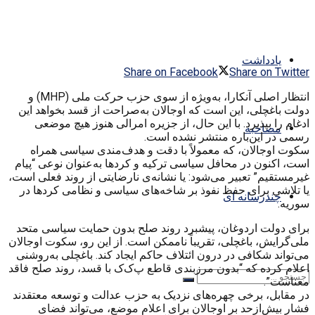
یادداشت
Share on Facebook
Share on Twitter
انتظار اصلی آنکارا، به‌ویژه از سوی حزب حرکت ملی (MHP) و
دولت باغچلی، این است که اوجالان به‌صراحت از قسد بخواهد این
ادغام را بپذیرد. با این حال، از جزیره امرالی هنوز هیچ موضعی
مصاحبه
رسمی در این‌باره منتشر نشده است.
سکوت اوجالان، که معمولاً با دقت و هدف‌مندی سیاسی همراه
است، اکنون در محافل سیاسی ترکیه و کردها به‌عنوان نوعی “پیام
غیرمستقیم” تعبیر می‌شود: یا نشانه‌ی نارضایتی از روند فعلی است،
یا تلاشی برای حفظ نفوذ بر شاخه‌های سیاسی و نظامی کردها در
چندرسانه ای
سوریه.
برای دولت اردوغان، پیشبرد روند صلح بدون حمایت سیاسی متحد
ملی‌گرایش، باغچلی، تقریباً ناممکن است. از این رو، سکوت اوجالان
می‌تواند شکافی در درون ائتلاف حاکم ایجاد کند. باغچلی به‌روشنی
اعلام کرده که “بدون مرزبندی قاطع پ‌ک‌ک با قسد، روند صلح فاقد
معناست”.
در مقابل، برخی چهره‌های نزدیک به حزب عدالت و توسعه معتقدند
فشار بیش‌ازحد بر اوجالان برای اعلام موضع، می‌تواند فضای