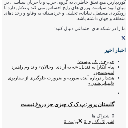
کوردپاریز، هیچ تعلق خاطری به گروه، حزب و یا جریان سیاسی، در
میان انبوه سیاست ورزی های رایج احساس نمی کند و تلاش دارد تا
رویکردی مستقل، نقادانه، تحلیلی و خردمندانه به وقایع و رخدادهای
منطقه و جهان داشته باشد.
ما را در شبکه های اجتماعی دنبال کنید:
اخبار اخیر
خروج در کار نیست!
پیام آنکارا به قندیل: «نه به آزادی اوجالان» و تداوم راهبرد
امنیت‌محور
هشدار درباره آینده سوریه و ضرورت جلوگیری از سناریوی
«لیبیایی‌شدن»
گلستان پرور: پ ک ک چیزی جز دروغ نیست
0 اشتراک ها
اشتراک گذاری
0
توئیت
0