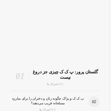
گلستان پرور: پ ک ک چیزی جز دروغ
نیست
0 اشتراک ها
پ.ک.ک و پژاک چگونه زنان و دختران را برای مبارزه
مسلحانه فریب می‌دهند؟
0 اشتراک ها