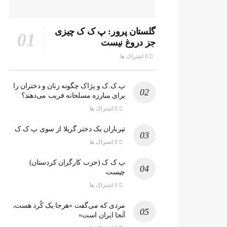
گلستان پرور: پ ک ک چیزی
جز دروغ نیست
0 اشتراک ها
پ.ک.ک و پژاک چگونه زنان و دختران را
برای مبارزه مسلحانه فریب می‌دهند؟
0 اشتراک ها
تیرباران یک دختر گریلا از سوی پ.ک.ک
0 اشتراک ها
پ ک ک (حزب کارگران کردستان)
چیست
0 اشتراک ها
مردی که می‌گفت «هرجا یک کُرد هست،
آنجا ایران است»