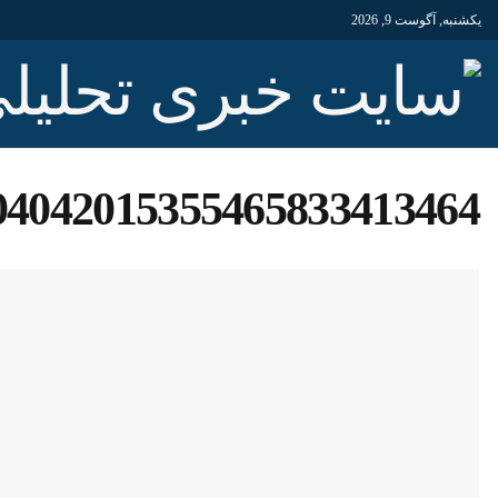
یکشنبه, آگوست 9, 2026
04042015355465833413464