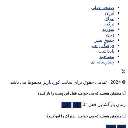
صفحه اصلی
ایران
عراق
ترکیه
سوریه
زنان
حقوق بشر
فرهنگ و هنر
یادداشت
مصاحبه
چندرسانه ای
© 2024
- تمامی حقوق برای سایت
کوردپاریز
محفوظ می باشد.
آیا مطمئن هستید که می خواهید قفل این پست را باز کنید؟
زمان بازگشایی قفل : 0
بله
خیر
آیا مطمئن هستید که می خواهید اشتراک را لغو کنید؟
بله
خیر