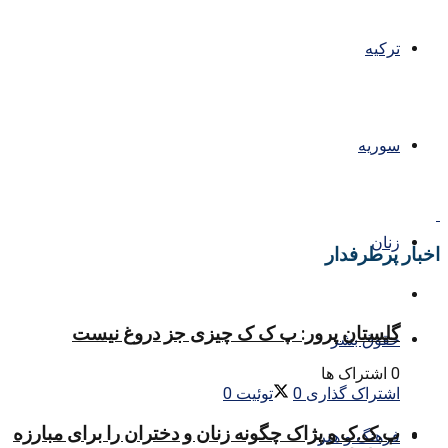
ترکیه
سوریه
زنان
اخبار پرطرفدار
گلستان پرور: پ ک ک چیزی جز دروغ نیست
حقوق بشر
0 اشتراک ها
اشتراک گذاری
0
توئیت
0
پ.ک.ک و پژاک چگونه زنان و دختران را برای مبارزه
فرهنگ و هنر