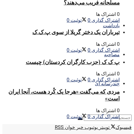
مسلحانه فریب می‌دهند؟
0 اشتراک ها
اشتراک گذاری
0
توئیت
0
یادداشت
تیرباران یک دختر گریلا از سوی پ.ک.ک
0 اشتراک ها
اشتراک گذاری
0
توئیت
0
مصاحبه
پ ک ک (حزب کارگران کردستان) چیست
0 اشتراک ها
اشتراک گذاری
0
توئیت
0
چندرسانه ای
مردی که می‌گفت «هرجا یک کُرد هست، آنجا ایران
است»
0 اشتراک ها
اشتراک گذاری
0
توئیت
0
فیسبوک
توییتر
یوتیوب
خبر خوان RSS