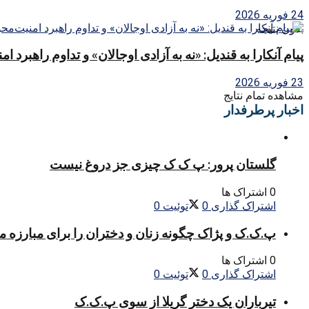
24 فوریه 2026
بدون نتیجه
پیام آنکارا به قندیل: «نه به آزادی اوجالان» و تداوم راهبرد ا
23 فوریه 2026
مشاهده تمام نتایج
اخبار پرطرفدار
گلستان پرور: پ ک ک چیزی جز دروغ نیست
0 اشتراک ها
اشتراک گذاری
0
توئیت
0
پ.ک.ک و پژاک چگونه زنان و دختران را برای مبارزه 
0 اشتراک ها
اشتراک گذاری
0
توئیت
0
تیرباران یک دختر گریلا از سوی پ.ک.ک