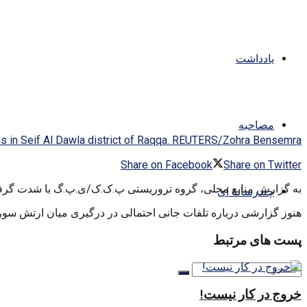
یادداشت
مصاحبه
ns in Seif Al Dawla district of Raqqa. REUTERS/Zohra Bensemra
Share on Facebook
Share on Twitter
به گزارش منابع محلی، گروه تروریستی پ.ک.ک/ی.پ.گ با شدت گرفتن
چندرسانه ای
هنوز گزارشی درباره تلفات جانی احتمالی در درگیری میان ارتش س
پست های مرتبط
خروج در کار نیست!