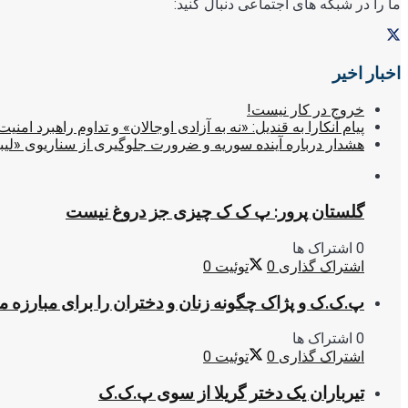
ما را در شبکه های اجتماعی دنبال کنید:
اخبار اخیر
خروج در کار نیست!
پیام آنکارا به قندیل: «نه به آزادی اوجالان» و تداوم راهبرد امنیت
هشدار درباره آینده سوریه و ضرورت جلوگیری از سناریوی «لیب
گلستان پرور: پ ک ک چیزی جز دروغ نیست
0 اشتراک ها
اشتراک گذاری
0
توئیت
0
پ.ک.ک و پژاک چگونه زنان و دختران را برای مبارزه 
0 اشتراک ها
اشتراک گذاری
0
توئیت
0
تیرباران یک دختر گریلا از سوی پ.ک.ک