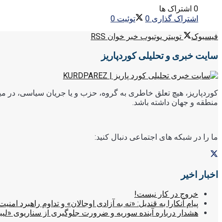
0 اشتراک ها
اشتراک گذاری
0
توئیت
0
فیسبوک
توییتر
یوتیوب
خبر خوان RSS
سایت خبری و تحلیلی کوردپاریز
کوردپاریز، هیچ تعلق خاطری به گروه، حزب و یا جریان سیاسی، در میا
منطقه و جهان داشته باشد.
ما را در شبکه های اجتماعی دنبال کنید:
اخبار اخیر
خروج در کار نیست!
پیام آنکارا به قندیل: «نه به آزادی اوجالان» و تداوم راهبرد امنیت
هشدار درباره آینده سوریه و ضرورت جلوگیری از سناریوی «لیب