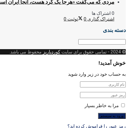
مردی که می‌گفت «هرجا یک کُرد هست، آنجا ایران اس
0 اشتراک ها
اشتراک گذاری
0
توئیت
0
دسته بندی
دسته
بندی
© 2024
- تمامی حقوق برای سایت
کوردپاریز
محفوظ می باشد.
خوش آمدید!
به حساب خود در زیر وارد شوید
مرا به خاطر بسپار
رمز عبور را فراموش کرده اید؟