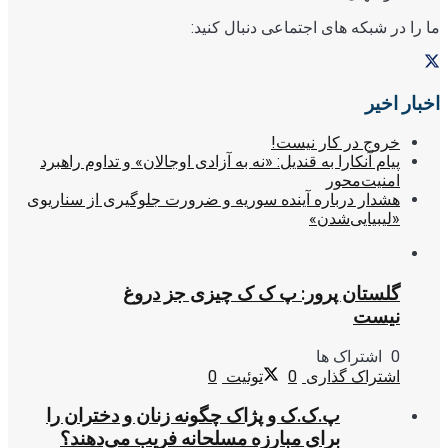
ما را در شبکه های اجتماعی دنبال کنید:
اخبار اخیر
خروج در کار نیست!
پیام آنکارا به قندیل: «نه به آزادی اوجالان» و تداوم راهبرد
امنیت‌محور
هشدار درباره آینده سوریه و ضرورت جلوگیری از سناریوی
«لیبیایی‌شدن»
گلستان پرور: پ ک ک چیزی جز دروغ
نیست
0 اشتراک ها
اشتراک گذاری
0
توئیت
0
پ.ک.ک و پژاک چگونه زنان و دختران را
برای مبارزه مسلحانه فریب می‌دهند؟