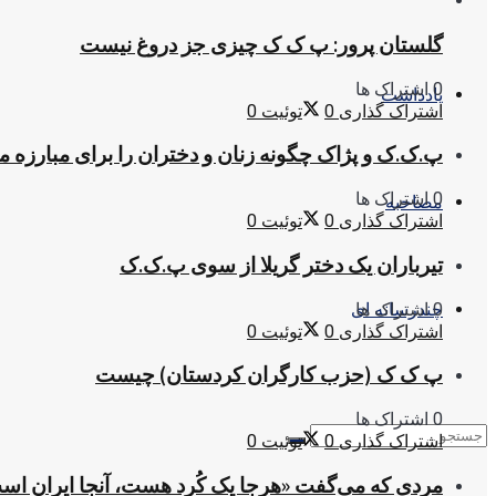
گلستان پرور: پ ک ک چیزی جز دروغ نیست
0 اشتراک ها
یادداشت
اشتراک گذاری
0
توئیت
0
پ.ک.ک و پژاک چگونه زنان و دختران را برای مبارزه 
0 اشتراک ها
مصاحبه
اشتراک گذاری
0
توئیت
0
تیرباران یک دختر گریلا از سوی پ.ک.ک
0 اشتراک ها
چندرسانه ای
اشتراک گذاری
0
توئیت
0
پ ک ک (حزب کارگران کردستان) چیست
0 اشتراک ها
اشتراک گذاری
0
توئیت
0
مردی که می‌گفت «هرجا یک کُرد هست، آنجا ایران اس