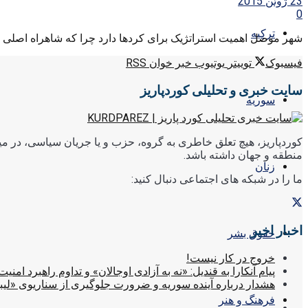
23 ژوئن 2015
0
ترکیه
شهر موصل اهمیت استراتژیک برای کردها دارد چرا که شاهراه اصلی است
فیسبوک
توییتر
یوتیوب
خبر خوان RSS
سایت خبری و تحلیلی کوردپاریز
سوریه
کوردپاریز، هیچ تعلق خاطری به گروه، حزب و یا جریان سیاسی، در میا
منطقه و جهان داشته باشد.
زنان
ما را در شبکه های اجتماعی دنبال کنید:
اخبار اخیر
حقوق بشر
خروج در کار نیست!
پیام آنکارا به قندیل: «نه به آزادی اوجالان» و تداوم راهبرد امنیت
هشدار درباره آینده سوریه و ضرورت جلوگیری از سناریوی «لیب
فرهنگ و هنر