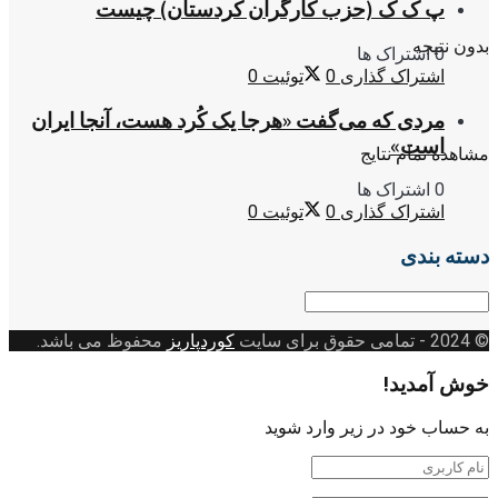
پ ک ک (حزب کارگران کردستان) چیست
بدون نتیجه
0 اشتراک ها
اشتراک گذاری
0
توئیت
0
مردی که می‌گفت «هرجا یک کُرد هست، آنجا ایران
است»
مشاهده تمام نتایج
0 اشتراک ها
اشتراک گذاری
0
توئیت
0
دسته بندی
دسته
بندی
© 2024
- تمامی حقوق برای سایت
کوردپاریز
محفوظ می باشد.
خوش آمدید!
به حساب خود در زیر وارد شوید