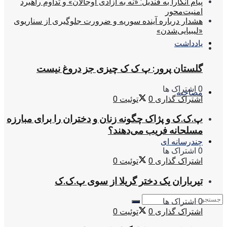
پیام آنکارا به قندیل: «نه به آزادی اوجالان» و تداوم راهبرد
امنیت‌محور
هشدار درباره آینده سوریه و ضرورت جلوگیری از سناریوی
«لیبیایی‌شدن»
یادداشت
گلستان پرور: پ ک ک چیزی جز دروغ نیست
0 اشتراک ها
مصاحبه
اشتراک گذاری
0
توئیت
0
پ.ک.ک و پژاک چگونه زنان و دختران را برای مبارزه
مسلحانه فریب می‌دهند؟
چندرسانه ای
0 اشتراک ها
اشتراک گذاری
0
توئیت
0
تیرباران یک دختر گریلا از سوی پ.ک.ک
0 اشتراک ها
اشتراک گذاری
0
توئیت
0