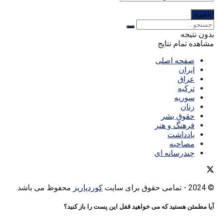
بدون نتیجه
مشاهده تمام نتایج
صفحه اصلی
ایران
عراق
ترکیه
سوریه
زنان
حقوق بشر
فرهنگ و هنر
یادداشت
مصاحبه
چندرسانه ای
© 2024
- تمامی حقوق برای سایت
کوردپاریز
محفوظ می باشد.
آیا مطمئن هستید که می خواهید قفل این پست را باز کنید؟