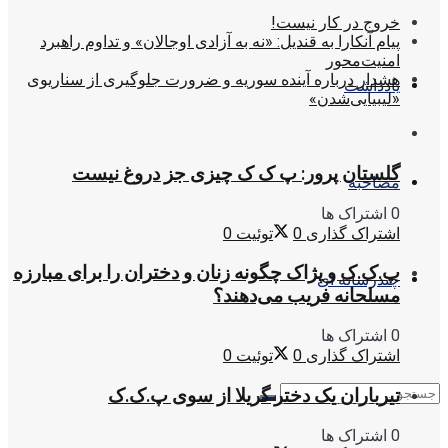
خروج در کار نیست!
پیام آنکارا به قندیل: «نه به آزادی اوجالان» و تداوم راهبرد
امنیت‌محور
هشدار درباره آینده سوریه و ضرورت جلوگیری از سناریوی
یادداشت
«لیبیایی‌شدن»
گلستان پرور: پ ک ک چیزی جز دروغ نیست
مصاحبه
0 اشتراک ها
اشتراک گذاری
0
توئیت
0
پ.ک.ک و پژاک چگونه زنان و دختران را برای مبارزه
چندرسانه ای
مسلحانه فریب می‌دهند؟
0 اشتراک ها
اشتراک گذاری
0
توئیت
0
تیرباران یک دختر گریلا از سوی پ.ک.ک
0 اشتراک ها