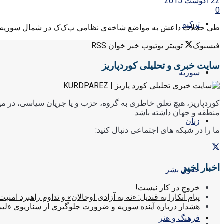
22 آگوست 2015
0
ترکیه
طی حملات داعش به مواضع شاخه‌ی نظامی پ‌ک‌ک در شمال سوریه مو
فیسبوک
توییتر
یوتیوب
خبر خوان RSS
سایت خبری و تحلیلی کوردپاریز
سوریه
کوردپاریز، هیچ تعلق خاطری به گروه، حزب و یا جریان سیاسی، در میا
منطقه و جهان داشته باشد.
زنان
ما را در شبکه های اجتماعی دنبال کنید:
اخبار اخیر
حقوق بشر
خروج در کار نیست!
پیام آنکارا به قندیل: «نه به آزادی اوجالان» و تداوم راهبرد امنیت
هشدار درباره آینده سوریه و ضرورت جلوگیری از سناریوی «لیب
فرهنگ و هنر