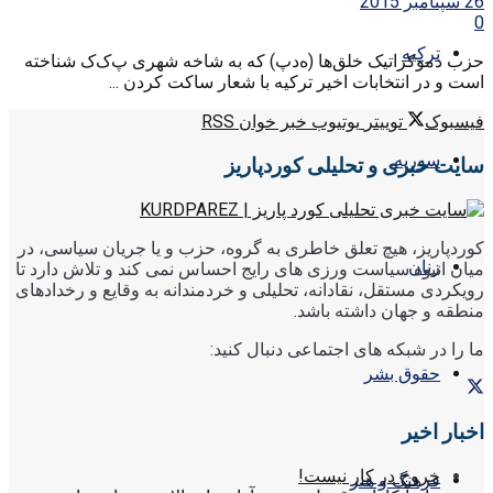
26 سپتامبر 2015
0
ترکیه
حزب دموکراتیک خلق‌ها (ه‌د‌پ) که به شاخه شهری پ‌ک‌ک شناخته
است و در انتخابات اخیر ترکیه با شعار ساکت کردن ...
فیسبوک
توییتر
یوتیوب
خبر خوان RSS
سوریه
سایت خبری و تحلیلی کوردپاریز
کوردپاریز، هیچ تعلق خاطری به گروه، حزب و یا جریان سیاسی، در
زنان
میان انبوه سیاست ورزی های رایج احساس نمی کند و تلاش دارد تا
رویکردی مستقل، نقادانه، تحلیلی و خردمندانه به وقایع و رخدادهای
منطقه و جهان داشته باشد.
ما را در شبکه های اجتماعی دنبال کنید:
حقوق بشر
اخبار اخیر
خروج در کار نیست!
فرهنگ و هنر