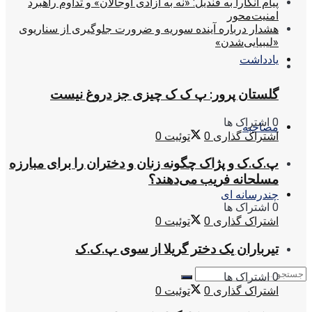
پیام آنکارا به قندیل: «نه به آزادی اوجالان» و تداوم راهبرد
امنیت‌محور
هشدار درباره آینده سوریه و ضرورت جلوگیری از سناریوی
«لیبیایی‌شدن»
یادداشت
گلستان پرور: پ ک ک چیزی جز دروغ نیست
0 اشتراک ها
مصاحبه
اشتراک گذاری
0
توئیت
0
پ.ک.ک و پژاک چگونه زنان و دختران را برای مبارزه
مسلحانه فریب می‌دهند؟
چندرسانه ای
0 اشتراک ها
اشتراک گذاری
0
توئیت
0
تیرباران یک دختر گریلا از سوی پ.ک.ک
0 اشتراک ها
اشتراک گذاری
0
توئیت
0