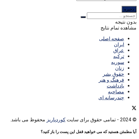
بدون نتیجه
مشاهده تمام نتایج
صفحه اصلی
ایران
عراق
ترکیه
سوریه
زنان
حقوق بشر
فرهنگ و هنر
یادداشت
مصاحبه
چندرسانه ای
© 2024
- تمامی حقوق برای سایت
کوردپاریز
محفوظ می باشد.
آیا مطمئن هستید که می خواهید قفل این پست را باز کنید؟