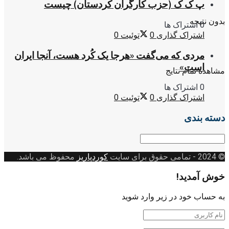
پ ک ک (حزب کارگران کردستان) چیست
بدون نتیجه
0 اشتراک ها
اشتراک گذاری
0
توئیت
0
مردی که می‌گفت «هرجا یک کُرد هست، آنجا ایران
است»
مشاهده تمام نتایج
0 اشتراک ها
اشتراک گذاری
0
توئیت
0
دسته بندی
دسته
بندی
© 2024
- تمامی حقوق برای سایت
کوردپاریز
محفوظ می باشد.
خوش آمدید!
به حساب خود در زیر وارد شوید