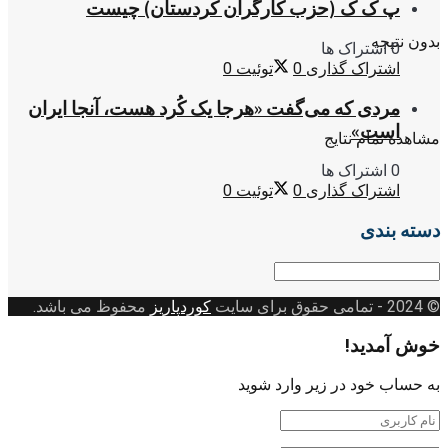
پ ک ک (حزب کارگران کردستان) چیست
بدون نتیجه
0 اشتراک ها
اشتراک گذاری
0
توئیت
0
مردی که می‌گفت «هرجا یک کُرد هست، آنجا ایران
است»
مشاهده تمام نتایج
0 اشتراک ها
اشتراک گذاری
0
توئیت
0
دسته بندی
دسته
بندی
© 2024
- تمامی حقوق برای سایت
کوردپاریز
محفوظ می باشد.
خوش آمدید!
به حساب خود در زیر وارد شوید