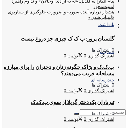
پیام آنکارا به قندیل: «نه به آزادی اوجالان» و تداوم راهبرد
امنیت‌محور
هشدار درباره آینده سوریه و ضرورت جلوگیری از سناریوی
«لیبیایی‌شدن»
یادداشت
گلستان پرور: پ ک ک چیزی جز دروغ نیست
0 اشتراک ها
مصاحبه
اشتراک گذاری
0
توئیت
0
پ.ک.ک و پژاک چگونه زنان و دختران را برای مبارزه
مسلحانه فریب می‌دهند؟
چندرسانه ای
0 اشتراک ها
اشتراک گذاری
0
توئیت
0
تیرباران یک دختر گریلا از سوی پ.ک.ک
0 اشتراک ها
اشتراک گذاری
0
توئیت
0