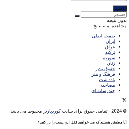
بدون نتیجه
مشاهده تمام نتایج
صفحه اصلی
ایران
عراق
ترکیه
سوریه
زنان
حقوق بشر
فرهنگ و هنر
یادداشت
مصاحبه
چندرسانه ای
© 2024
- تمامی حقوق برای سایت
کوردپاریز
محفوظ می باشد.
آیا مطمئن هستید که می خواهید قفل این پست را باز کنید؟