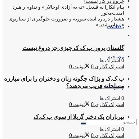
خروج در کار نیست!
پیام آنکارا به قندیل: «نه به آزادی اوجالان» و تداوم راهبرد
امنیت‌محور
هشدار درباره آینده سوریه و ضرورت جلوگیری از سناریوی
«لیبیایی‌شدن»
یادداشت
گلستان پرور: پ ک ک چیزی جز دروغ نیست
مصاحبه
0 اشتراک ها
اشتراک گذاری
0
توئیت
0
پ.ک.ک و پژاک چگونه زنان و دختران را برای مبارزه
مسلحانه فریب می‌دهند؟
چندرسانه ای
0 اشتراک ها
اشتراک گذاری
0
توئیت
0
تیرباران یک دختر گریلا از سوی پ.ک.ک
0 اشتراک ها
اشتراک گذاری
0
توئیت
0