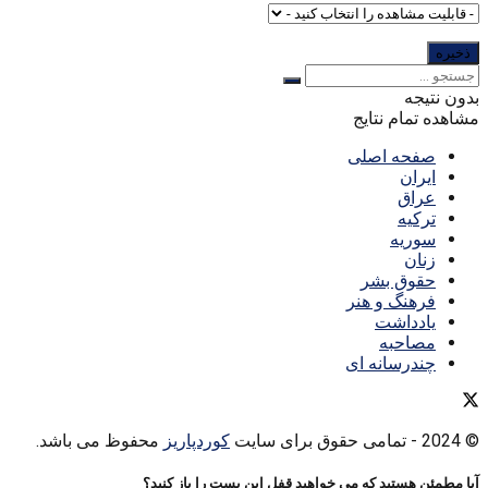
بدون نتیجه
مشاهده تمام نتایج
صفحه اصلی
ایران
عراق
ترکیه
سوریه
زنان
حقوق بشر
فرهنگ و هنر
یادداشت
مصاحبه
چندرسانه ای
© 2024
- تمامی حقوق برای سایت
کوردپاریز
محفوظ می باشد.
آیا مطمئن هستید که می خواهید قفل این پست را باز کنید؟