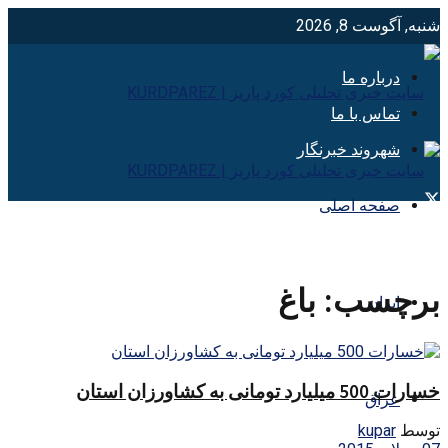
شنبه, آگوست 8, 2026
درباره ما
تماس با ما
شهروند خبرنگار
صفحه اصلی
برچسب:
باغ
ایران
خسارات 500 میلیارد تومانی به کشاورزان استان
عراق
توسط
kupar