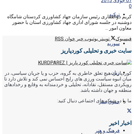
07 جولای 2015
0
ترکیه
کریم ذوالفقاری رئیس سازمان جهاد کشاورزی کردستان شامگاه
دوشنبه در جلسه شورای اداری جهاد کشاورزی استان با حضور
معاون امور ...
فیسبوک
توییتر
یوتیوب
خبر خوان RSS
سوریه
سایت خبری و تحلیلی کوردپاریز
زنان
کوردپاریز، هیچ تعلق خاطری به گروه، حزب و یا جریان سیاسی، در
میان انبوه سیاست ورزی های رایج احساس نمی کند و تلاش دارد تا
رویکردی مستقل، نقادانه، تحلیلی و خردمندانه به وقایع و رخدادهای
منطقه و جهان داشته باشد.
ما را در شبکه های اجتماعی دنبال کنید:
حقوق بشر
اخبار اخیر
فرهنگ و هنر