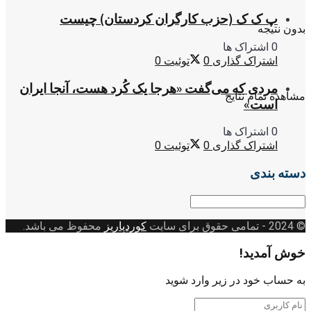
پ ک ک (حزب کارگران کردستان) چیست
بدون نتیجه
0 اشتراک ها
اشتراک گذاری
0
توئیت
0
مردی که می‌گفت «هرجا یک کُرد هست، آنجا ایران
مشاهده تمام نتایج
است»
0 اشتراک ها
اشتراک گذاری
0
توئیت
0
دسته بندی
دسته
بندی
© 2024
- تمامی حقوق برای سایت
کوردپاریز
محفوظ می باشد.
خوش آمدید!
به حساب خود در زیر وارد شوید