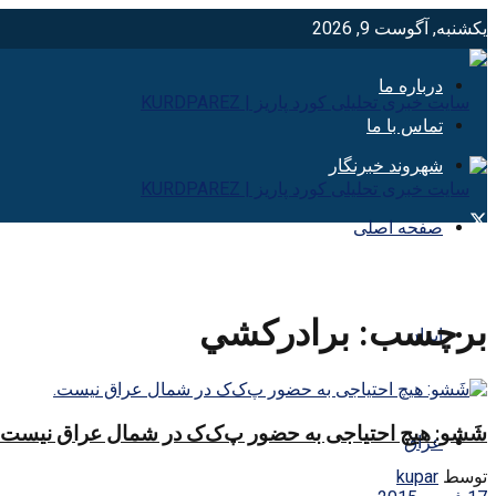
یکشنبه, آگوست 9, 2026
درباره ما
تماس با ما
شهروند خبرنگار
صفحه اصلی
برچسب:
برادركشي
ایران
شَشو: هیچ احتیاجی به حضور پ‌ک‌ک در شمال عراق نیست.
عراق
توسط
kupar