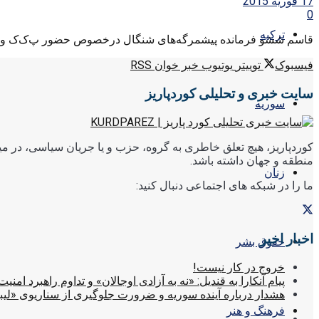
17 فوریه 2015
0
ترکیه
قاسم ششو فرمانده پیشمرگه‌های شنگال درخصوص حضور پ‌ک‌ک و زیرشا
فیسبوک
توییتر
یوتیوب
خبر خوان RSS
سایت خبری و تحلیلی کوردپاریز
سوریه
کوردپاریز، هیچ تعلق خاطری به گروه، حزب و یا جریان سیاسی، در میا
منطقه و جهان داشته باشد.
زنان
ما را در شبکه های اجتماعی دنبال کنید:
اخبار اخیر
حقوق بشر
خروج در کار نیست!
پیام آنکارا به قندیل: «نه به آزادی اوجالان» و تداوم راهبرد امنیت
هشدار درباره آینده سوریه و ضرورت جلوگیری از سناریوی «لیب
فرهنگ و هنر