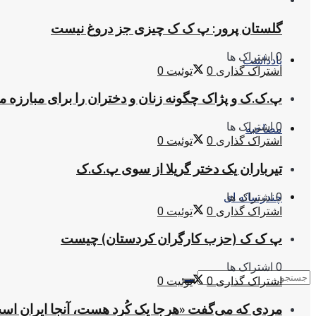
گلستان پرور: پ ک ک چیزی جز دروغ نیست
0 اشتراک ها
یادداشت
اشتراک گذاری
0
توئیت
0
پ.ک.ک و پژاک چگونه زنان و دختران را برای مبارزه 
0 اشتراک ها
مصاحبه
اشتراک گذاری
0
توئیت
0
تیرباران یک دختر گریلا از سوی پ.ک.ک
0 اشتراک ها
چندرسانه ای
اشتراک گذاری
0
توئیت
0
پ ک ک (حزب کارگران کردستان) چیست
0 اشتراک ها
اشتراک گذاری
0
توئیت
0
مردی که می‌گفت «هرجا یک کُرد هست، آنجا ایران اس