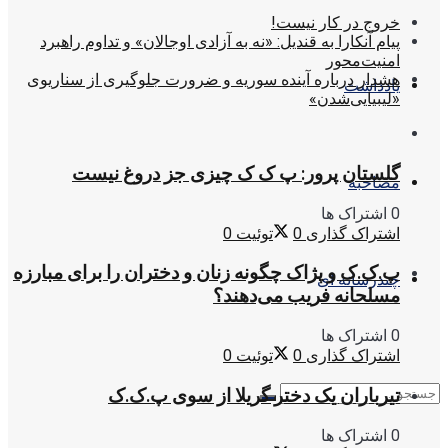
خروج در کار نیست!
پیام آنکارا به قندیل: «نه به آزادی اوجالان» و تداوم راهبرد
امنیت‌محور
هشدار درباره آینده سوریه و ضرورت جلوگیری از سناریوی
یادداشت
«لیبیایی‌شدن»
گلستان پرور: پ ک ک چیزی جز دروغ نیست
مصاحبه
0 اشتراک ها
اشتراک گذاری
0
توئیت
0
پ.ک.ک و پژاک چگونه زنان و دختران را برای مبارزه
چندرسانه ای
مسلحانه فریب می‌دهند؟
0 اشتراک ها
اشتراک گذاری
0
توئیت
0
تیرباران یک دختر گریلا از سوی پ.ک.ک
0 اشتراک ها