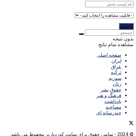
بدون نتیجه
مشاهده تمام نتایج
صفحه اصلی
ایران
عراق
ترکیه
سوریه
زنان
حقوق بشر
فرهنگ و هنر
یادداشت
مصاحبه
چندرسانه ای
© 2024
- تمامی حقوق برای سایت
کوردپاریز
محفوظ می باشد.