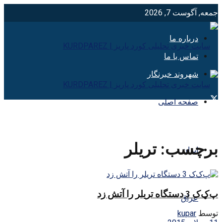
جمعه, آگوست 7, 2026
درباره ما
تماس با ما
شهروند خبرنگار
صفحه اصلی
برچسب:
تريلر
ایران
پ‌ک‌ک 3 دستگاه تریلر را آتش زد
عراق
توسط
kupar