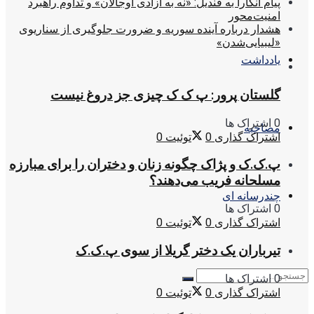
پیام آنکارا به قندیل: «نه به آزادی اوجالان» و تداوم راهبرد
امنیت‌محور
هشدار درباره آینده سوریه و ضرورت جلوگیری از سناریوی
«لیبیایی‌شدن»
یادداشت
گلستان پرور: پ ک ک چیزی جز دروغ نیست
0 اشتراک ها
مصاحبه
اشتراک گذاری
0
توئیت
0
پ.ک.ک و پژاک چگونه زنان و دختران را برای مبارزه
مسلحانه فریب می‌دهند؟
چندرسانه ای
0 اشتراک ها
اشتراک گذاری
0
توئیت
0
تیرباران یک دختر گریلا از سوی پ.ک.ک
0 اشتراک ها
اشتراک گذاری
0
توئیت
0