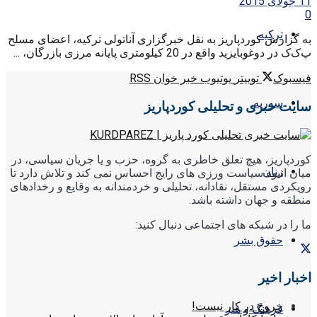
11 جولای 2015
0
ترکیه
به گزارش کوردپاریز به نقل خبرگزاری آناتولی ترکیه، اعضای مسلح
پ‌ک‌ک در دوغوبایزید واقع در 20 کیلومتری پایانه مرزی بازرگان، ...
فیسبوک
توییتر
یوتیوب
خبر خوان RSS
سوریه
سایت خبری و تحلیلی کوردپاریز
کوردپاریز، هیچ تعلق خاطری به گروه، حزب و یا جریان سیاسی، در
زنان
میان انبوه سیاست ورزی های رایج احساس نمی کند و تلاش دارد تا
رویکردی مستقل، نقادانه، تحلیلی و خردمندانه به وقایع و رخدادهای
منطقه و جهان داشته باشد.
ما را در شبکه های اجتماعی دنبال کنید:
حقوق بشر
اخبار اخیر
خروج در کار نیست!
فرهنگ و هنر