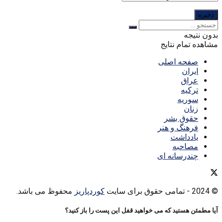
بدون نتیجه
مشاهده تمام نتایج
صفحه اصلی
ایران
عراق
ترکیه
سوریه
زنان
حقوق بشر
فرهنگ و هنر
یادداشت
مصاحبه
چندرسانه ای
© 2024
- تمامی حقوق برای سایت
کوردپاریز
محفوظ می باشد.
آیا مطمئن هستید که می خواهید قفل این پست را باز کنید؟