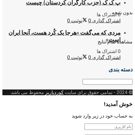
پ ک ک (حزب کارگران کردستان) چیست
بدون نتیجه
0 اشتراک ها
اشتراک گذاری
0
توئیت
0
مردی که می‌گفت «هرجا یک کُرد هست، آنجا ایران
است»
مشاهده تمام نتایج
0 اشتراک ها
اشتراک گذاری
0
توئیت
0
دسته بندی
دسته
بندی
© 2024
- تمامی حقوق برای سایت
کوردپاریز
محفوظ می باشد.
خوش آمدید!
به حساب خود در زیر وارد شوید