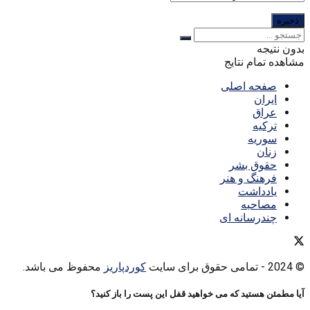
بدون نتیجه
مشاهده تمام نتایج
صفحه اصلی
ایران
عراق
ترکیه
سوریه
زنان
حقوق بشر
فرهنگ و هنر
یادداشت
مصاحبه
چندرسانه ای
© 2024
- تمامی حقوق برای سایت
کوردپاریز
محفوظ می باشد.
آیا مطمئن هستید که می خواهید قفل این پست را باز کنید؟