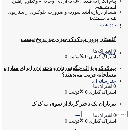
پیام آنکارا به قندیل: «نه به آزادی اوجالان» و تداوم راهبرد
امنیت‌محور
هشدار درباره آینده سوریه و ضرورت جلوگیری از سناریوی
«لیبیایی‌شدن»
یادداشت
گلستان پرور: پ ک ک چیزی جز دروغ نیست
0 اشتراک ها
مصاحبه
اشتراک گذاری
0
توئیت
0
پ.ک.ک و پژاک چگونه زنان و دختران را برای مبارزه
مسلحانه فریب می‌دهند؟
چندرسانه ای
0 اشتراک ها
اشتراک گذاری
0
توئیت
0
تیرباران یک دختر گریلا از سوی پ.ک.ک
0 اشتراک ها
اشتراک گذاری
0
توئیت
0