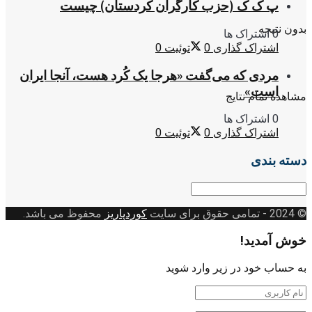
پ ک ک (حزب کارگران کردستان) چیست
بدون نتیجه
0 اشتراک ها
اشتراک گذاری
0
توئیت
0
مردی که می‌گفت «هرجا یک کُرد هست، آنجا ایران
است»
مشاهده تمام نتایج
0 اشتراک ها
اشتراک گذاری
0
توئیت
0
دسته بندی
دسته
بندی
© 2024
- تمامی حقوق برای سایت
کوردپاریز
محفوظ می باشد.
خوش آمدید!
به حساب خود در زیر وارد شوید