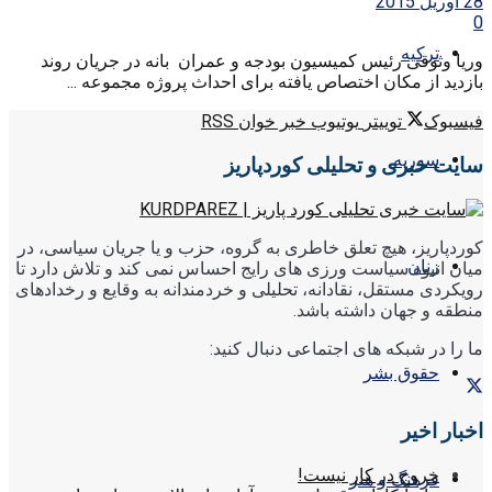
28 آوریل 2015
0
ترکیه
وریا وثوقی رئیس کمیسیون بودجه و عمران بانه در جریان روند
بازدید از مکان اختصاص یافته برای احداث پروژه مجموعه ...
فیسبوک
توییتر
یوتیوب
خبر خوان RSS
سوریه
سایت خبری و تحلیلی کوردپاریز
کوردپاریز، هیچ تعلق خاطری به گروه، حزب و یا جریان سیاسی، در
زنان
میان انبوه سیاست ورزی های رایج احساس نمی کند و تلاش دارد تا
رویکردی مستقل، نقادانه، تحلیلی و خردمندانه به وقایع و رخدادهای
منطقه و جهان داشته باشد.
ما را در شبکه های اجتماعی دنبال کنید:
حقوق بشر
اخبار اخیر
خروج در کار نیست!
فرهنگ و هنر