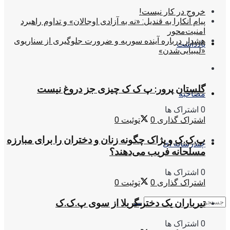
خروج در کار نیست!
پیام آنکارا به قندیل: «نه به آزادی اوجالان» و تداوم راهبرد
امنیت‌محور
هشدار درباره آینده سوریه و ضرورت جلوگیری از سناریوی
یادداشت
«لیبیایی‌شدن»
گلستان پرور: پ ک ک چیزی جز دروغ نیست
مصاحبه
0 اشتراک ها
اشتراک گذاری
0
توئیت
0
پ.ک.ک و پژاک چگونه زنان و دختران را برای مبارزه
چندرسانه ای
مسلحانه فریب می‌دهند؟
0 اشتراک ها
اشتراک گذاری
0
توئیت
0
تیرباران یک دختر گریلا از سوی پ.ک.ک
0 اشتراک ها