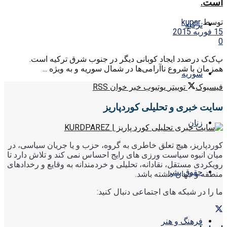
است.
توسط
kupar
ترکیه
15 فوریه 2015
0
پ‌ک‌ک درصدد ایجاد کوبانی دیگر در جنوب شرق ترکیه است.
همزمان با شروع ناآرامی‌ها در شمال سوریه و به ویژه ...
سوریه
فیسبوک
توییتر
یوتیوب
خبر خوان RSS
سایت خبری و تحلیلی کوردپاریز
زنان
کوردپاریز، هیچ تعلق خاطری به گروه، حزب و یا جریان سیاسی، در
میان انبوه سیاست ورزی های رایج احساس نمی کند و تلاش دارد تا
رویکردی مستقل، نقادانه، تحلیلی و خردمندانه به وقایع و رخدادهای
حقوق بشر
منطقه و جهان داشته باشد.
ما را در شبکه های اجتماعی دنبال کنید:
فرهنگ و هنر