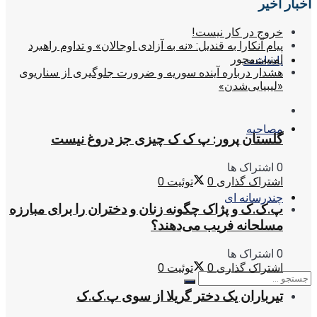
اخبار اخیر
خروج در کار نیست!
پیام آنکارا به قندیل: «نه به آزادی اوجالان» و تداوم راهبرد
امنیت‌محور
یادداشت
هشدار درباره آینده سوریه و ضرورت جلوگیری از سناریوی
«لیبیایی‌شدن»
مصاحبه
گلستان پرور: پ ک ک چیزی جز دروغ نیست
0 اشتراک ها
اشتراک گذاری
0
توئیت
0
چندرسانه ای
پ.ک.ک و پژاک چگونه زنان و دختران را برای مبارزه
مسلحانه فریب می‌دهند؟
0 اشتراک ها
اشتراک گذاری
0
توئیت
0
تیرباران یک دختر گریلا از سوی پ.ک.ک