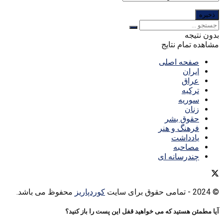
بدون نتیجه
مشاهده تمام نتایج
صفحه اصلی
ایران
عراق
ترکیه
سوریه
زنان
حقوق بشر
فرهنگ و هنر
یادداشت
مصاحبه
چندرسانه ای
© 2024
- تمامی حقوق برای سایت
کوردپاریز
محفوظ می باشد.
آیا مطمئن هستید که می خواهید قفل این پست را باز کنید؟