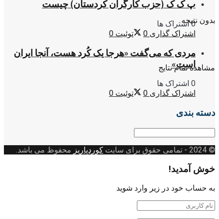
پ ک ک (حزب کارگران کردستان) چیست
بدون نتیجه
0 اشتراک ها
اشتراک گذاری
0
توئیت
0
مردی که می‌گفت «هرجا یک کُرد هست، آنجا ایران
است»
مشاهده تمام نتایج
0 اشتراک ها
اشتراک گذاری
0
توئیت
0
دسته بندی
دسته
بندی
© 2024
- تمامی حقوق برای سایت
کوردپاریز
محفوظ می باشد.
خوش آمدید!
به حساب خود در زیر وارد شوید