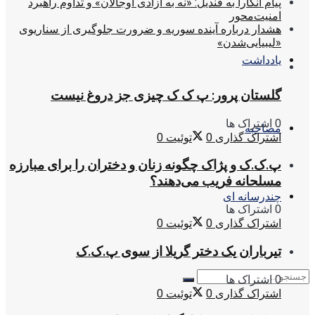
پیام آنکارا به قندیل: «نه به آزادی اوجالان» و تداوم راهبرد
امنیت‌محور
هشدار درباره آینده سوریه و ضرورت جلوگیری از سناریوی
«لیبیایی‌شدن»
یادداشت
گلستان پرور: پ ک ک چیزی جز دروغ نیست
0 اشتراک ها
مصاحبه
اشتراک گذاری
0
توئیت
0
پ.ک.ک و پژاک چگونه زنان و دختران را برای مبارزه
مسلحانه فریب می‌دهند؟
چندرسانه ای
0 اشتراک ها
اشتراک گذاری
0
توئیت
0
تیرباران یک دختر گریلا از سوی پ.ک.ک
0 اشتراک ها
اشتراک گذاری
0
توئیت
0