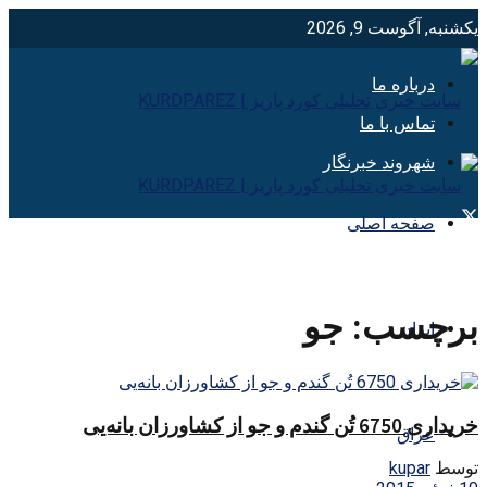
یکشنبه, آگوست 9, 2026
درباره ما
تماس با ما
شهروند خبرنگار
صفحه اصلی
برچسب:
جو
ایران
خریداری 6750 تُن گندم و جو از کشاورزان بانه‌یی
عراق
توسط
kupar