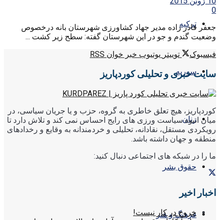
10 ژوئن 2015
0
ترکیه
جعفر قادر زاده مدیر جهاد کشاورزی شهرستان بانه درخصوص
وضعیت گندم و جو در این شهرستان گفته: سطح زیر کشت ...
فیسبوک
توییتر
یوتیوب
خبر خوان RSS
سوریه
سایت خبری و تحلیلی کوردپاریز
کوردپاریز، هیچ تعلق خاطری به گروه، حزب و یا جریان سیاسی، در
زنان
میان انبوه سیاست ورزی های رایج احساس نمی کند و تلاش دارد تا
رویکردی مستقل، نقادانه، تحلیلی و خردمندانه به وقایع و رخدادهای
منطقه و جهان داشته باشد.
ما را در شبکه های اجتماعی دنبال کنید:
حقوق بشر
اخبار اخیر
خروج در کار نیست!
فرهنگ و هنر