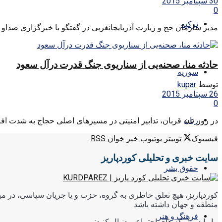
30 سپتامبر 2015
0
ترکیه
مدیر سازمان حج و زیارت آذربایجانغربی در گفتگو با خبرگزاری صداو س
حادثه منا، صحنه‌یی از سناریوی جنگ قدرت درآل سعود
سوریه
توسط
kupar
26 سپتامبر 2015
0
زنان
در روز عید قربان، تدابیر امنیتی در مسیرهای اصلی حجاج به شدت اف
فیسبوک
توییتر
یوتیوب
خبر خوان RSS
سایت خبری و تحلیلی کوردپاریز
حقوق بشر
کوردپاریز، هیچ تعلق خاطری به گروه، حزب و یا جریان سیاسی، در میا
منطقه و جهان داشته باشد.
فرهنگ و هنر
ما را در شبکه های اجتماعی دنبال کنید: