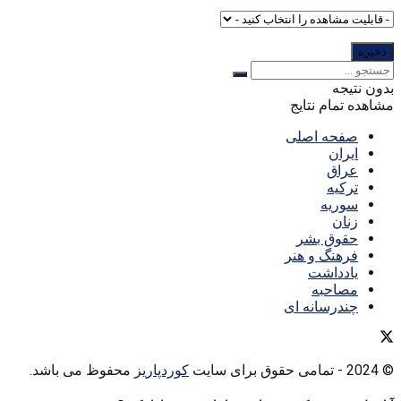
بدون نتیجه
مشاهده تمام نتایج
صفحه اصلی
ایران
عراق
ترکیه
سوریه
زنان
حقوق بشر
فرهنگ و هنر
یادداشت
مصاحبه
چندرسانه ای
© 2024
- تمامی حقوق برای سایت
کوردپاریز
محفوظ می باشد.