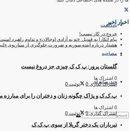
اخبار اخیر
یادداشت
خروج در کار نیست!
پیام آنکارا به قندیل: «نه به آزادی اوجالان» و تداوم راهبرد امنیت
هشدار درباره آینده سوریه و ضرورت جلوگیری از سناریوی «لیب
مصاحبه
گلستان پرور: پ ک ک چیزی جز دروغ نیست
0 اشتراک ها
چندرسانه ای
اشتراک گذاری
0
توئیت
0
پ.ک.ک و پژاک چگونه زنان و دختران را برای مبارزه 
0 اشتراک ها
اشتراک گذاری
0
توئیت
0
تیرباران یک دختر گریلا از سوی پ.ک.ک