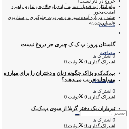
خروج در کار نیست!
پیام آنکارا به قندیل: «نه به آزادی اوجالان» و تداوم راهبرد
امنیت‌محور
هشدار درباره آینده سوریه و ضرورت جلوگیری از سناریوی
«لیبیایی‌شدن»
یادداشت
گلستان پرور: پ ک ک چیزی جز دروغ نیست
مصاحبه
0 اشتراک ها
اشتراک گذاری
0
توئیت
0
پ.ک.ک و پژاک چگونه زنان و دختران را برای مبارزه
مسلحانه فریب می‌دهند؟
چندرسانه ای
0 اشتراک ها
اشتراک گذاری
0
توئیت
0
تیرباران یک دختر گریلا از سوی پ.ک.ک
0 اشتراک ها
اشتراک گذاری
0
توئیت
0