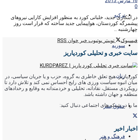
16 مارس 2015
0
ترکیه
در ابتکاری جدید، خلبانی کورد به منظور افزایش کارایی نیروهای
پیشمرگه کوردستان، هواپیمایی جدید ساخته که قرار است روز
چهارشنبه ...
فیسبوک
توییتر
یوتیوب
خبر خوان RSS
سوریه
سایت خبری و تحلیلی کوردپاریز
زنان
کوردپاریز، هیچ تعلق خاطری به گروه، حزب و یا جریان سیاسی، در
میان انبوه سیاست ورزی های رایج احساس نمی کند و تلاش دارد تا
رویکردی مستقل، نقادانه، تحلیلی و خردمندانه به وقایع و رخدادهای
منطقه و جهان داشته باشد.
ما را در شبکه های اجتماعی دنبال کنید:
حقوق بشر
اخبار اخیر
فرهنگ و هنر