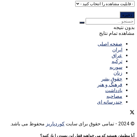
بدون نتیجه
مشاهده تمام نتایج
صفحه اصلی
ایران
عراق
ترکیه
سوریه
زنان
حقوق بشر
فرهنگ و هنر
یادداشت
مصاحبه
چندرسانه ای
© 2024
- تمامی حقوق برای سایت
کوردپاریز
محفوظ می باشد.
آیا مطمئن هستید که می خواهید قفل این پست را باز کنید؟