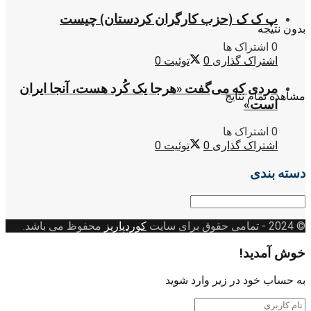
پ ک ک (حزب کارگران کردستان) چیست
بدون نتیجه
0 اشتراک ها
اشتراک گذاری
0
توئیت
0
مردی که می‌گفت «هرجا یک کُرد هست، آنجا ایران
مشاهده تمام نتایج
است»
0 اشتراک ها
اشتراک گذاری
0
توئیت
0
دسته بندی
دسته
بندی
© 2024
- تمامی حقوق برای سایت
کوردپاریز
محفوظ می باشد.
خوش آمدید!
به حساب خود در زیر وارد شوید