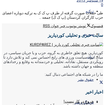
19 سپتامبر 2015
0
ترکیه
طی حملات صورت گرفته از طرف پ ک ک به ترکیه دوباره اعضای
حزب کارگران کردستان (پ ک ک) جمعه ...
فیسبوک
توییتر
یوتیوب
خبر خوان RSS
سوریه
سایت خبری و تحلیلی کوردپاریز
کوردپاریز، هیچ تعلق خاطری به گروه، حزب و یا جریان سیاسی، در
زنان
میان انبوه سیاست ورزی های رایج احساس نمی کند و تلاش دارد تا
رویکردی مستقل، نقادانه، تحلیلی و خردمندانه به وقایع و رخدادهای
منطقه و جهان داشته باشد.
ما را در شبکه های اجتماعی دنبال کنید:
حقوق بشر
اخبار اخیر
خروج در کار نیست!
فرهنگ و هنر