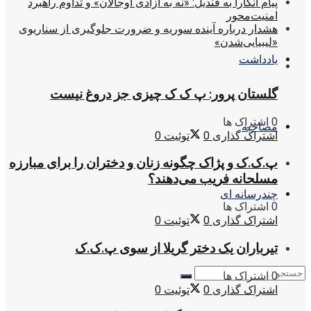
پیام آنکارا به قندیل: «نه به آزادی اوجالان» و تداوم راهبرد
امنیت‌محور
هشدار درباره آینده سوریه و ضرورت جلوگیری از سناریوی
«لیبیایی‌شدن»
یادداشت
گلستان پرور: پ ک ک چیزی جز دروغ نیست
0 اشتراک ها
مصاحبه
اشتراک گذاری
0
توئیت
0
پ.ک.ک و پژاک چگونه زنان و دختران را برای مبارزه
مسلحانه فریب می‌دهند؟
چندرسانه ای
0 اشتراک ها
اشتراک گذاری
0
توئیت
0
تیرباران یک دختر گریلا از سوی پ.ک.ک
0 اشتراک ها
اشتراک گذاری
0
توئیت
0