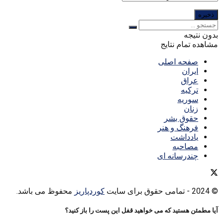
بدون نتیجه
مشاهده تمام نتایج
صفحه اصلی
ایران
عراق
ترکیه
سوریه
زنان
حقوق بشر
فرهنگ و هنر
یادداشت
مصاحبه
چندرسانه ای
© 2024
- تمامی حقوق برای سایت
کوردپاریز
محفوظ می باشد.
آیا مطمئن هستید که می خواهید قفل این پست را باز کنید؟