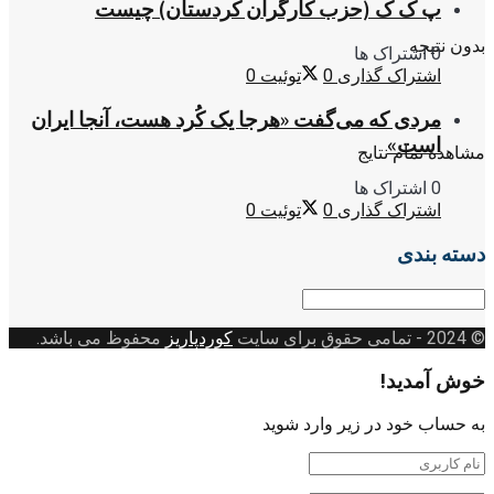
پ ک ک (حزب کارگران کردستان) چیست
بدون نتیجه
0 اشتراک ها
اشتراک گذاری
0
توئیت
0
مردی که می‌گفت «هرجا یک کُرد هست، آنجا ایران
است»
مشاهده تمام نتایج
0 اشتراک ها
اشتراک گذاری
0
توئیت
0
دسته بندی
دسته
بندی
© 2024
- تمامی حقوق برای سایت
کوردپاریز
محفوظ می باشد.
خوش آمدید!
به حساب خود در زیر وارد شوید