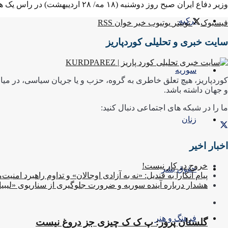
وزیر دفاع ایران صبح روز دوشنبه (۱۸ مه/ ۲۸ اردیبهشت) در راس یک هیات بلندپایه وارد بغداد شده است. در ...
ترکیه
فیسبوک
توییتر
یوتیوب
خبر خوان RSS
سایت خبری و تحلیلی کوردپاریز
سوریه
کوردپاریز، هیچ تعلق خاطری به گروه، حزب و یا جریان سیاسی، در میان
و جهان داشته باشد.
ما را در شبکه های اجتماعی دنبال کنید:
زنان
اخبار اخیر
خروج در کار نیست!
حقوق بشر
پیام آنکارا به قندیل: «نه به آزادی اوجالان» و تداوم راهبرد امنیت‌
هشدار درباره آینده سوریه و ضرورت جلوگیری از سناریوی «لیبی
فرهنگ و هنر
گلستان پرور: پ ک ک چیزی جز دروغ نیست